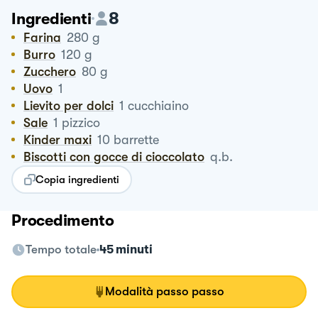
8
Ingredienti
Farina
280
g
Burro
120
g
Zucchero
80
g
Uovo
1
Lievito per dolci
1
cucchiaino
Sale
1
pizzico
Kinder maxi
10
barrette
Biscotti con gocce di cioccolato
q.b.
Copia ingredienti
Procedimento
Tempo totale
45 minuti
Modalità passo passo