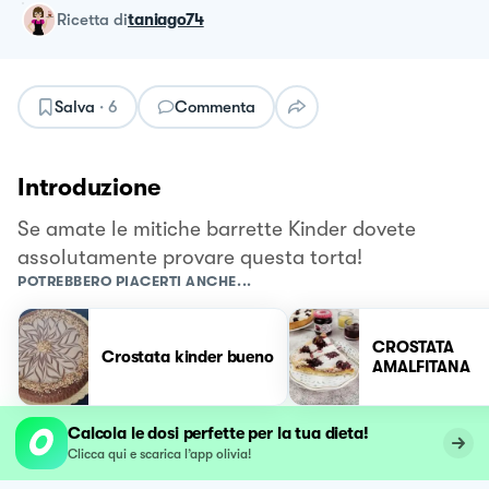
ricetta
di
taniago74
Salva
·
6
Commenta
Introduzione
Se amate le mitiche barrette Kinder dovete
assolutamente provare questa torta!
POTREBBERO PIACERTI ANCHE...
CROSTATA
Crostata kinder bueno
AMALFITANA
Calcola le dosi perfette per la tua dieta!
Clicca qui e scarica l’app olivia!