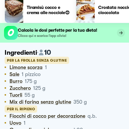
Tiramisù cocco e
Crostata nocci
crema alle nocciole😍
cioccolato
Calcola le dosi perfette per la tua dieta!
Clicca qui e scarica l’app olivia!
10
Ingredienti
PER LA FROLLA SENZA GLUTINE
Limone scorza
1
Sale
1
pizzico
Burro
175
g
Zucchero
125
g
Tuorli
55
g
Mix di farina senza glutine
350
g
PER IL RIPIENO
Fiocchi di cocco per decorazione
q.b.
Uovo
1