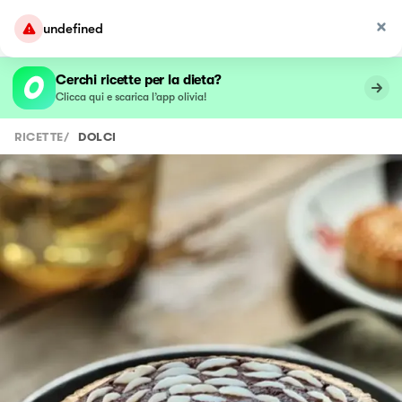
undefined
Cerchi ricette per la dieta?
Clicca qui e scarica l’app olivia!
RICETTE
/
DOLCI