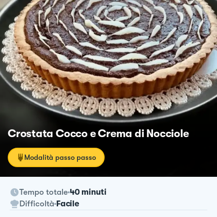
Crostata Cocco e Crema di Nocciole
Modalità passo passo
Tempo totale
40 minuti
Difficoltà
Facile