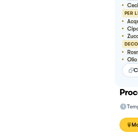
Cec
PER L
Ac
Cip
Zuc
DECO
Ros
Oli
C
Proc
Temp
Mo