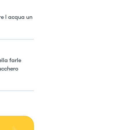
ere l acqua un
lla farle
ucchero