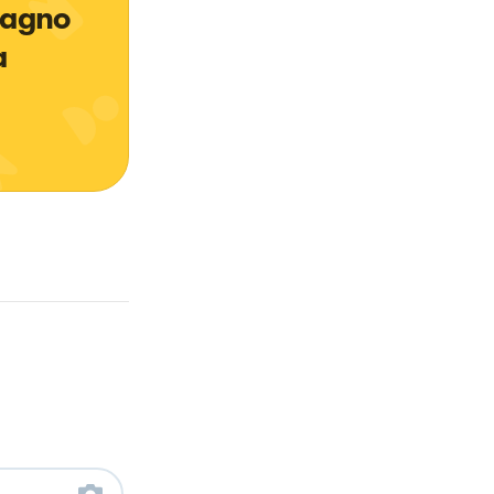
bagno 
a 