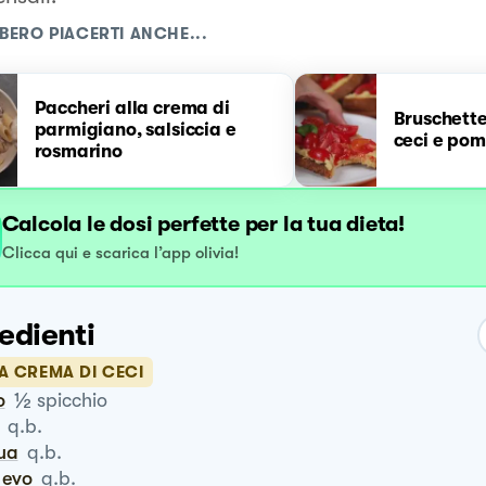
BERO PIACERTI ANCHE...
Paccheri alla crema di
Bruschette
parmigiano, salsiccia e
ceci e pom
rosmarino
Calcola le dosi perfette per la tua dieta!
Clicca qui e scarica l’app olivia!
edienti
A CREMA DI CECI
½
o
spicchio
q.b.
qua
q.b.
o evo
q.b.