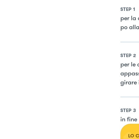
STEP
1
per la 
po all
STEP
2
per le 
appass
girare 
STEP
3
in fine
LO 