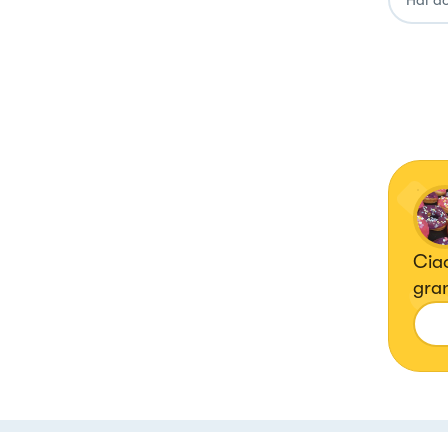
Ciao
gran
le c