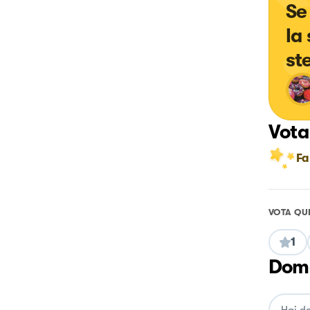
Se
la
st
Vota
Fa
VOTA QU
1
Doma