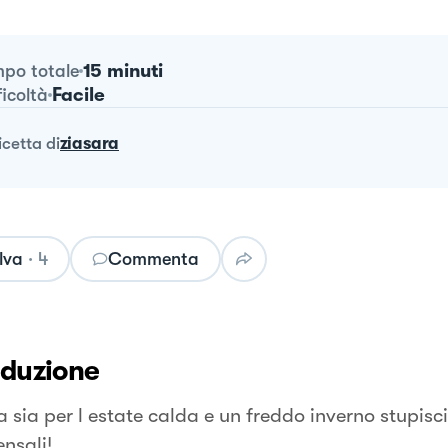
15 minuti
po totale
Facile
ficoltà
ricetta
di
ziasara
lva
·
4
Commenta
oduzione
 sia per l estate calda e un freddo inverno stupisci 
nsali!