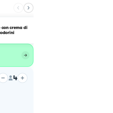
Gnocchi speck e brie su
 con crema di
crema di zucchine, cipoll
odorini
caramellata e pangratta
4