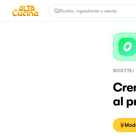
RICETTE
/
Crem
al p
Moda