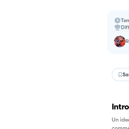
Tem
Dif
Sa
Intr
Un idea
comme