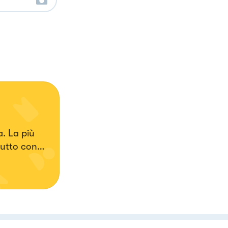
. La più
tutto con