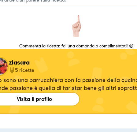
Commenta la ricetta: fai una domanda o complimentati! 😋
ziasara
5
ricette
 sono una parrucchiera con la passione della cucina
de passione è quella di far star bene gli altri soprat
ene!
Visita il profilo