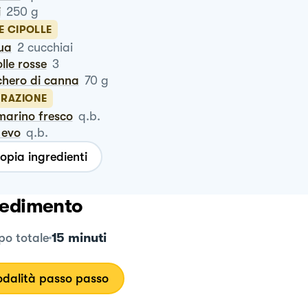
i
250
g
E CIPOLLE
qua
2
cucchiai
olle rosse
3
chero di canna
70
g
RAZIONE
marino fresco
q.b.
o evo
q.b.
opia ingredienti
edimento
15 minuti
o totale
dalità passo passo