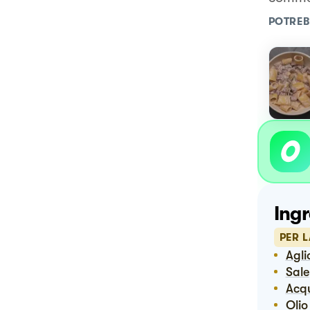
POTREB
Ingr
PER L
Agli
Sale
Ac
Oli