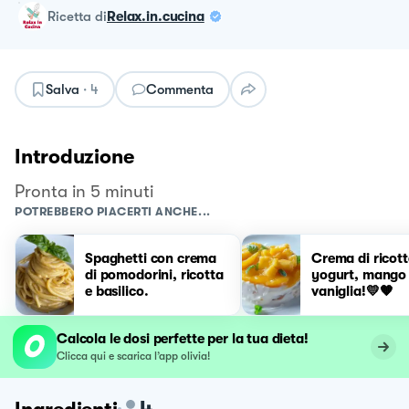
ricetta
di
Relax.in.cucina
Salva
·
4
Commenta
Introduzione
Pronta in 5 minuti
POTREBBERO PIACERTI ANCHE...
Spaghetti con crema
Crema di ricott
di pomodorini, ricotta
yogurt, mango
e basilico.
vaniglia!💛🧡
Calcola le dosi perfette per la tua dieta!
Clicca qui e scarica l’app olivia!
4