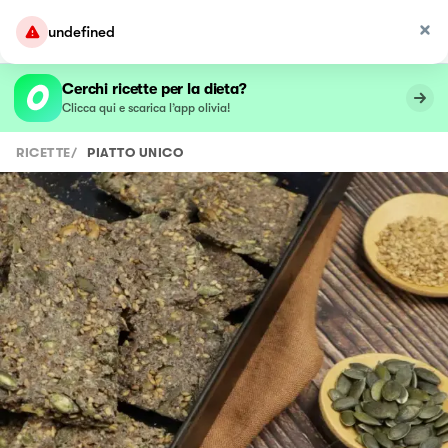
undefined
Cerchi ricette per la dieta?
Clicca qui e scarica l’app olivia!
RICETTE
/
PIATTO UNICO