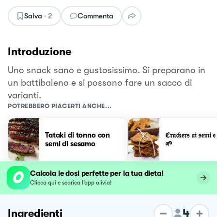
Salva
·
2
Commenta
Introduzione
Uno snack sano e gustosissimo. Si preparano in
un battibaleno e si possono fare un sacco di
varianti.
POTREBBERO PIACERTI ANCHE...
Tataki di tonno con
ℭ𝔯𝔞𝔠𝔨𝔢𝔯𝔰 𝔞𝔦 𝔰𝔢𝔪𝔦 𝔢
semi di sesamo
🌱
Calcola le dosi perfette per la tua dieta!
Clicca qui e scarica l’app olivia!
4
Ingredienti