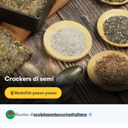
Crackers di semi
Modalità passo passo
ricetta
di
scolalapastacucinaitaliana