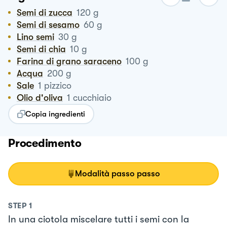
Semi di zucca
120
g
Semi di sesamo
60
g
Lino semi
30
g
Semi di chia
10
g
Farina di grano saraceno
100
g
Acqua
200
g
Sale
1
pizzico
Olio d'oliva
1
cucchiaio
Copia ingredienti
Procedimento
Modalità passo passo
STEP
1
In una ciotola miscelare tutti i semi con la