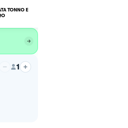
Polpette di riso con
TA TONNO E
pomodoro, tonno e
RO
mozzarella
1