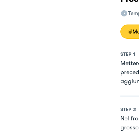
Temp
Mo
STEP
1
Metter
preced
aggiun
STEP
2
Nel fr
grosso