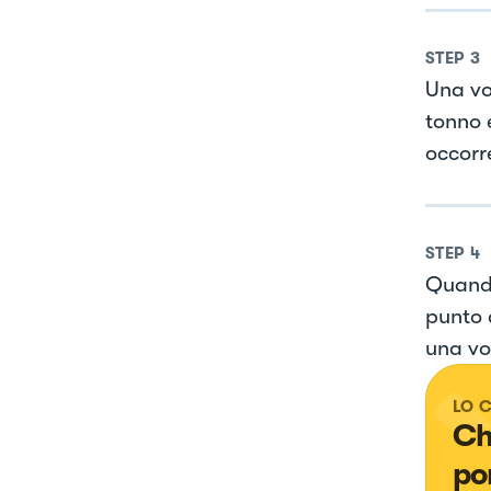
STEP
3
Una vo
tonno e
occorre
STEP
4
Quando
punto 
una vo
LO 
Ch
po