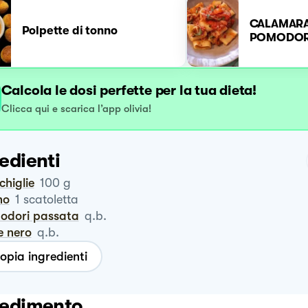
CALAMARA
Polpette di tonno
POMODO
Calcola le dosi perfette per la tua dieta!
Clicca qui e scarica l’app olivia!
edienti
chiglie
100
g
no
1
scatoletta
modori passata
q.b.
e nero
q.b.
opia ingredienti
edimento