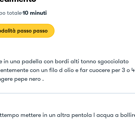
10 minuti
o totale
dalità passo passo
e in una padella con bordi alti tonno sgocciolato
entemente con un filo d olio e far cuocere per 3 o 4
gere pepe nero .
attempo mettere in un altra pentola l acqua a bollir