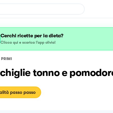
Cerchi ricette per la dieta?
Clicca qui e scarica l’app olivia!
PRIMI
chiglie tonno e pomodor
lità passo passo