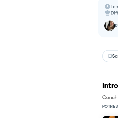
Tem
Dif
Sa
Intr
Conchi
POTREB