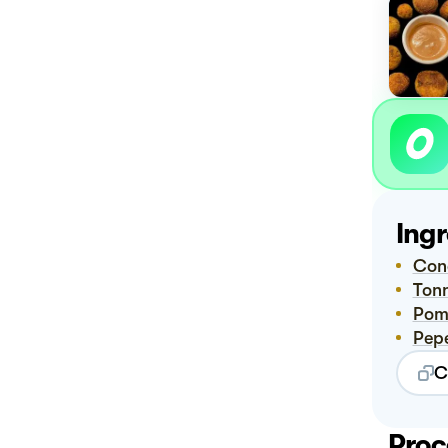
Ingr
Con
Ton
Po
Pep
C
Proc