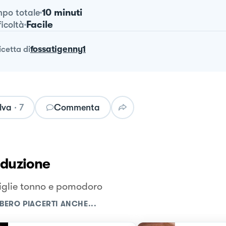
10 minuti
po totale
Facile
ficoltà
ricetta
di
fossatigenny1
lva
·
7
Commenta
oduzione
glie tonno e pomodoro
BERO PIACERTI ANCHE...