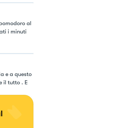
 pomodoro al
ti i minuti
la e a questo
l tutto . E
l 