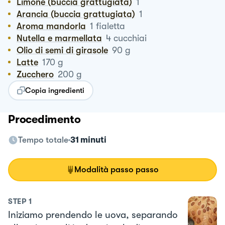
Limone (buccia grattugiata)
1
Arancia (buccia grattugiata)
1
Aroma mandorla
1
fialetta
Nutella e marmellata
4
cucchiai
Olio di semi di girasole
90
g
Latte
170
g
Zucchero
200
g
Copia ingredienti
Procedimento
Tempo totale
31 minuti
Modalità passo passo
STEP
1
Iniziamo prendendo le uova, separando