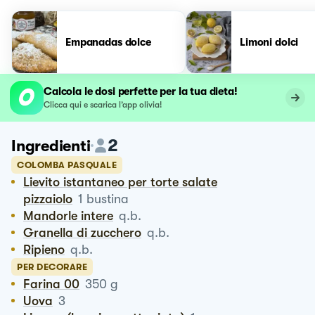
Empanadas dolce
Limoni dolci
Calcola le dosi perfette per la tua dieta!
Clicca qui e scarica l’app olivia!
2
Ingredienti
COLOMBA PASQUALE
Lievito istantaneo per torte salate
pizzaiolo
1
bustina
Mandorle intere
q.b.
Granella di zucchero
q.b.
Ripieno
q.b.
PER DECORARE
Farina 00
350
g
Uova
3