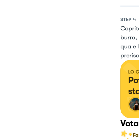
STEP
4
Coprit
burro,
qua e l
preris
LO 
Po
st
Vota
Fa