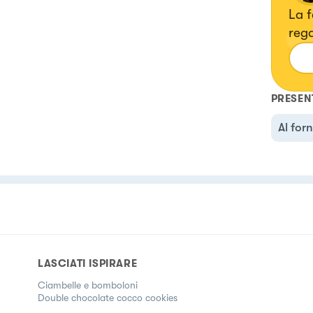
La f
rega
glut
PRESEN
Al for
LASCIATI ISPIRARE
Ciambelle e bomboloni
Double chocolate cocco cookies