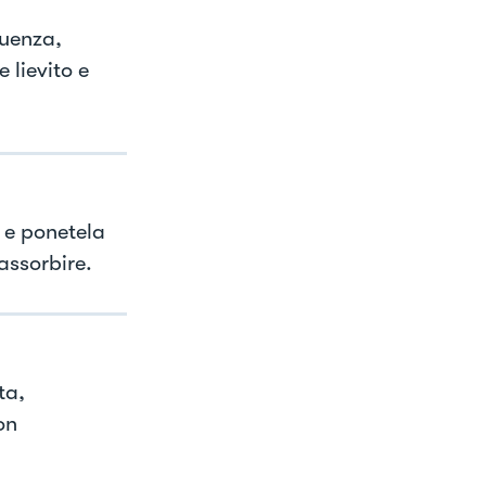
guenza,
 lievito e
 e ponetela
assorbire.
ta,
on