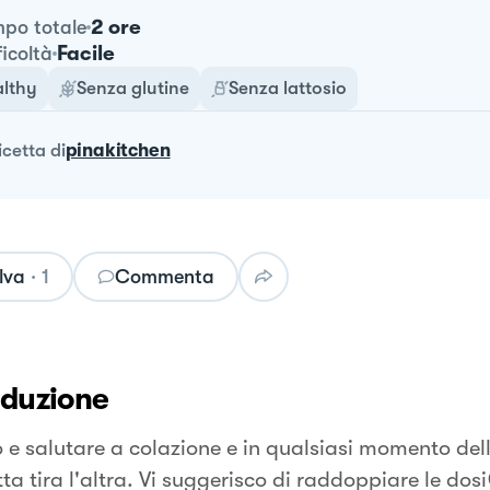
2 ore
po totale
Facile
ficoltà
lthy
Senza glutine
Senza lattosio
ricetta
di
pinakitchen
lva
·
1
Commenta
oduzione
 e salutare a colazione e in qualsiasi momento del
ta tira l'altra. Vi suggerisco di raddoppiare le dos