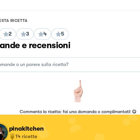
ESTA RICETTA
2
3
4
5
nde e recensioni
Commenta la ricetta: fai una domanda o complimentati! 😋
pinakitchen
14
ricette