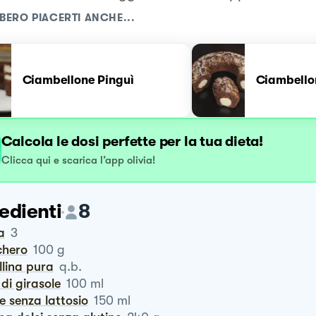
BERO PIACERTI ANCHE...
Ciambellone Pinguì
Ciambello
Calcola le dosi perfette per la tua dieta!
Clicca qui e scarica l’app olivia!
edienti
8
a
3
chero
100
g
illina pura
q.b.
o di girasole
100
ml
te senza lattosio
150
ml