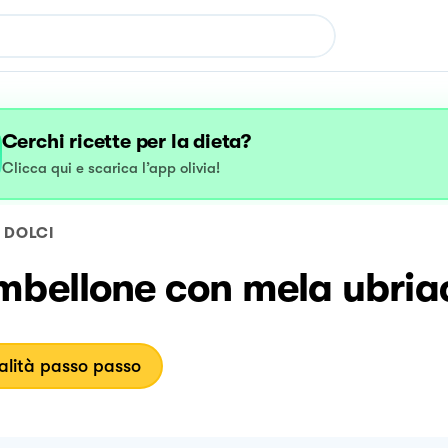
Cerchi ricette per la dieta?
Clicca qui e scarica l’app olivia!
DOLCI
mbellone con mela ubria
lità passo passo