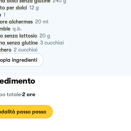
ina dolci senza glutine
240
g
vito per dolci
12
g
a
1
uore alchermes
20
ml
umble
q.b.
ro senza lattosio
20
g
ina senza glutine
3
cucchiai
chero
2
cucchiai
opia ingredienti
edimento
2 ore
o totale
dalità passo passo