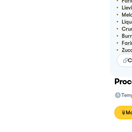
Far
Lie
Mel
Liq
Cr
Bur
Far
Zuc
C
Proc
Temp
Mo