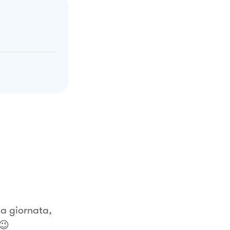
la giornata,
i😉