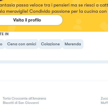
antasia passa veloce tra i pensieri ma se riesci a catt
la meraviglie! Condivido passione per la cucina con
ine 🚫 sia dolce che salato.👩‍🍳
Visita il profilo
TE IN
no
Cena con amici
Colazione
Merenda
Torta Croccante all'Amarena
Zucc
Biscotti di San Giovanni
Muff