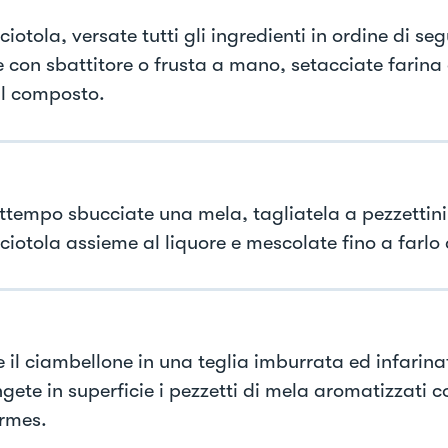
ciotola, versate tutti gli ingredienti in ordine di se
e con sbattitore o frusta a mano, setacciate farina e
al composto.
attempo sbucciate una mela, tagliatela a pezzettini
ciotola assieme al liquore e mescolate fino a farlo 
e il ciambellone in una teglia imburrata ed infarina
gete in superficie i pezzetti di mela aromatizzati c
ermes.