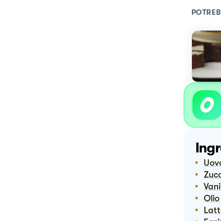
POTREB
Ingr
Uov
Zuc
Van
Oli
Lat