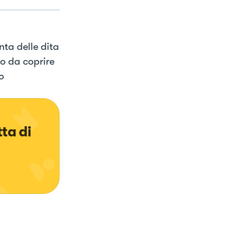
nta delle dita
so da coprire
o
ta di 