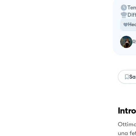
Tem
Dif
Hea
Sa
Intr
Ottimo
una fet