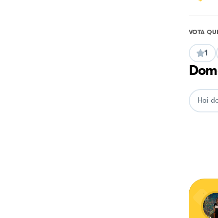
VOTA QU
1
Doma