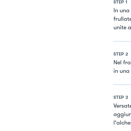
STEP
1
In una 
frullat
unite 
STEP
2
Nel fr
in una 
STEP
3
Versat
aggiun
l'alch