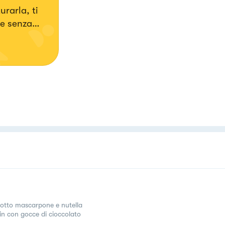
urarla, ti
 e senza
otto mascarpone e nutella
in con gocce di cioccolato