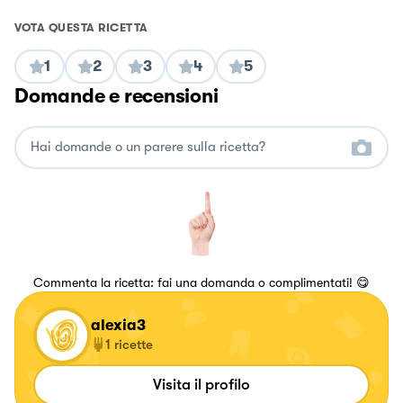
VOTA QUESTA RICETTA
1
2
3
4
5
Domande e recensioni
Commenta la ricetta: fai una domanda o complimentati! 😋
alexia3
1
ricette
Visita il profilo