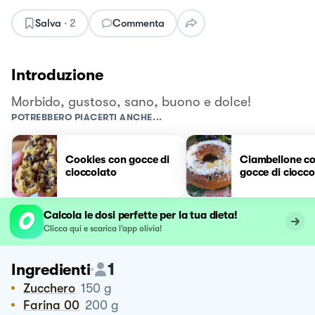
Salva
·
2
Commenta
Introduzione
Morbido, gustoso, sano, buono e dolce!
POTREBBERO PIACERTI ANCHE...
Cookies con gocce di
Ciambellone c
cioccolato
gocce di ciocco
Calcola le dosi perfette per la tua dieta!
Clicca qui e scarica l’app olivia!
1
Ingredienti
Zucchero
150
g
Farina 00
200
g