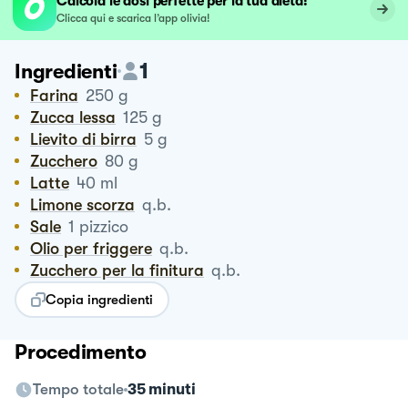
Calcola le dosi perfette per la tua dieta!
Clicca qui e scarica l’app olivia!
1
Ingredienti
Farina
250
g
Zucca lessa
125
g
Lievito di birra
5
g
Zucchero
80
g
Latte
40
ml
Limone scorza
q.b.
Sale
1
pizzico
Olio per friggere
q.b.
Zucchero per la finitura
q.b.
Copia ingredienti
Procedimento
Tempo totale
35 minuti