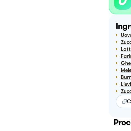
Ingr
Uov
Zuc
Lat
Far
Ghe
Mel
Bur
Lie
Zuc
C
Proc