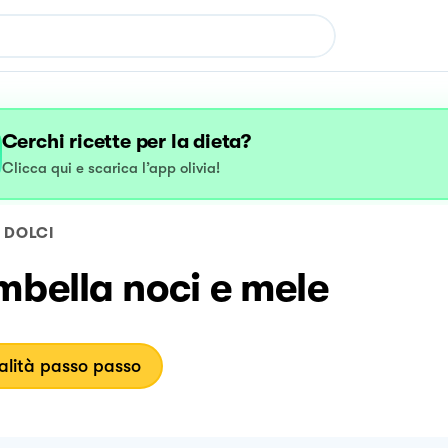
Cerchi ricette per la dieta?
Clicca qui e scarica l’app olivia!
DOLCI
mbella noci e mele
lità passo passo