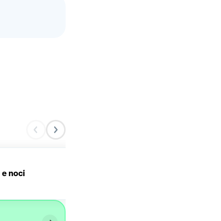
 e noci
Ciambella con mele e noc