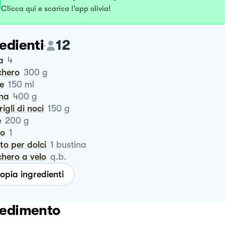
Clicca qui e scarica l’app olivia!
edienti
12
a
4
chero
300
g
te
150
ml
ina
400
g
rigli di noci
150
g
e
200
g
ro
1
vito per dolci
1
bustina
chero a velo
q.b.
opia ingredienti
edimento