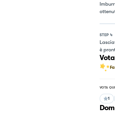
Imburr
ottenu
STEP
4
Lascia
è pront
Vota
Fa
VOTA QU
1
Doma