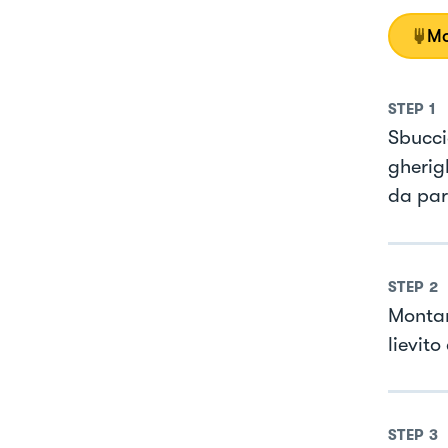
Mo
STEP
1
Sbuccia
gherigl
da par
STEP
2
Montare
lievito
STEP
3