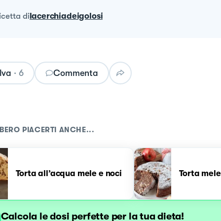
ricetta
di
lacerchiadeigolosi
lva
·
6
Commenta
BERO PIACERTI ANCHE...
Torta all’acqua mele e noci
Torta mele
Calcola le dosi perfette per la tua dieta!