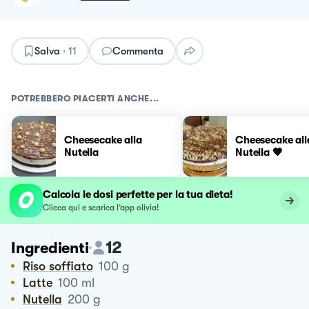
Salva
·
11
Commenta
POTREBBERO PIACERTI ANCHE...
Cheesecake alla
Cheesecake all
Nutella
Nutella 🤎
Calcola le dosi perfette per la tua dieta!
Clicca qui e scarica l’app olivia!
12
Ingredienti
Riso soffiato
100
g
Latte
100
ml
Nutella
200
g