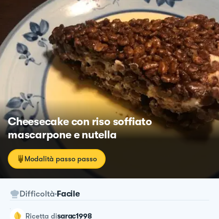
Cheesecake con riso soffiato
mascarpone e nutella
Modalità passo passo
Difficoltà
Facile
ricetta
di
sarac1998