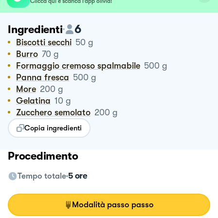
Clicca qui e scarica l’app olivia!
6
Ingredienti
Biscotti secchi
50
g
Burro
70
g
Formaggio cremoso spalmabile
500
g
Panna fresca
500
g
More
200
g
Gelatina
10
g
Zucchero semolato
200
g
Copia ingredienti
Procedimento
Tempo totale
5 ore
Modalità passo passo