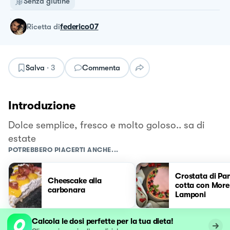
Senza glutine
ricetta
di
federico07
Salva
·
3
Commenta
Introduzione
Dolce semplice, fresco e molto goloso.. sa di
estate
POTREBBERO PIACERTI ANCHE...
Crostata di Pa
Cheescake alla
cotta con More
carbonara
Lamponi
Calcola le dosi perfette per la tua dieta!