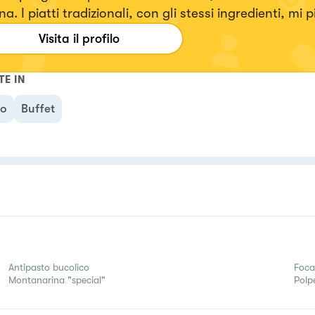
a. I piatti tradizionali, con gli stessi ingredienti, mi 
sitarli a mio modo, inserendo eleganza e specialmente
Visita il profilo
 volta che creo un piatto mi emoziono e vorrei tanto
zionare anche voi.
TE IN
no
Buffet
Antipasto bucolico
Foca
Montanarina "special"
Polp