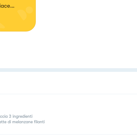
piace
 colori.
ccia 3 ingredienti
ette di melanzane filanti