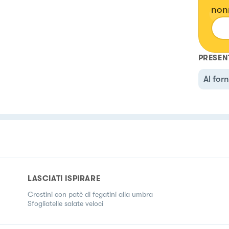
nonn
rivi
Ogni
emo
PRESEN
Al for
LASCIATI ISPIRARE
Crostini con patè di fegatini alla umbra
Sfogliatelle salate veloci