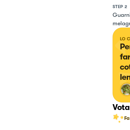
STEP
2
Guarnir
melagr
LO 
Pe
fa
co
le
Vota
Fa