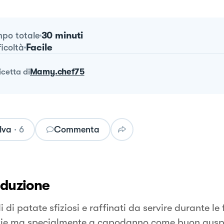
30 minuti
po totale
Facile
ficoltà
ricetta
di
Mamy.chef75
lva
·
6
Commenta
oduzione
i di patate sfiziosi e raffinati da servire durante le 
zie ma specialmente a capodanno come buon auspi