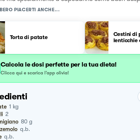
BERO PIACERTI ANCHE...
Cestini di
Torta di patate
lenticchie
Calcola le dosi perfette per la tua dieta!
Clicca qui e scarica l’app olivia!
edienti
ate
1
kg
li
2
rmigiano
80
g
zzemolo
q.b.
e
q.b.