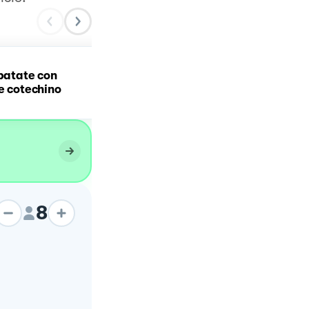
 patate con
Crostata di patate
 e cotechino
8