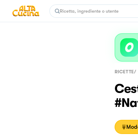
RICETTE
/
Cest
#Na
Moda