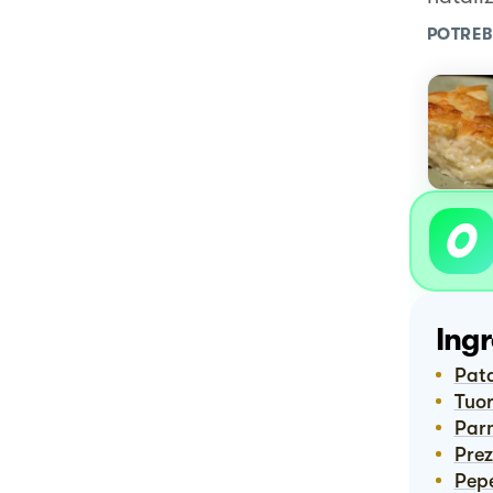
POTREB
Ingr
Pat
Tuor
Pa
Pre
Pep