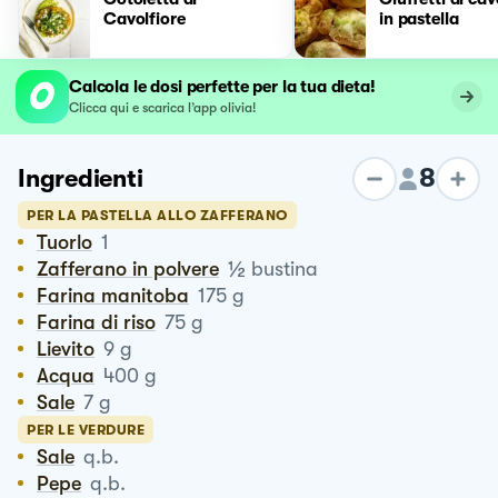
Cavolfiore
in pastella
Calcola le dosi perfette per la tua dieta!
Clicca qui e scarica l’app olivia!
8
Ingredienti
PER LA PASTELLA ALLO ZAFFERANO
Tuorlo
1
½
Zafferano in polvere
bustina
Farina manitoba
175
g
Farina di riso
75
g
Lievito
9
g
Acqua
400
g
Sale
7
g
PER LE VERDURE
Sale
q.b.
Pepe
q.b.