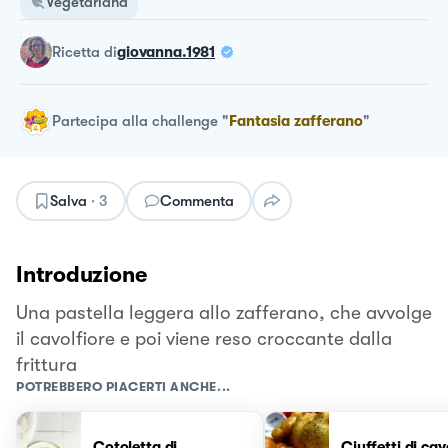
Vegetariana
ricetta
di
giovanna.1981
Partecipa alla challenge
"
Fantasia zafferano
"
Salva
·
3
Commenta
Introduzione
Una pastella leggera allo zafferano, che avvolge
il cavolfiore e poi viene reso croccante dalla
frittura
POTREBBERO PIACERTI ANCHE...
Cotoletta di
Ciuffetti di cav