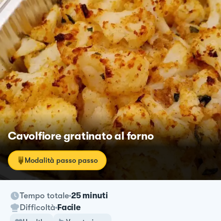
Cavolfiore gratinato al forno
Modalità passo passo
Tempo totale
25 minuti
Difficoltà
Facile