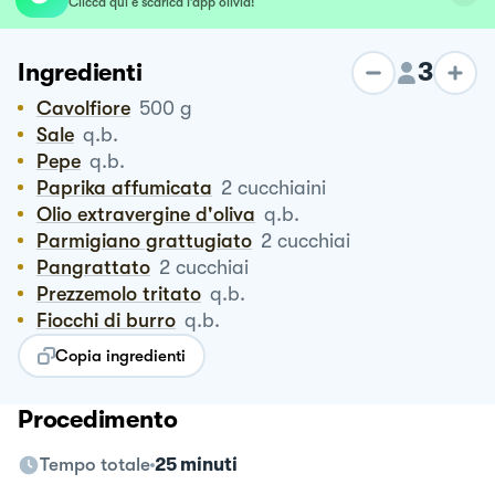
Clicca qui e scarica l’app olivia!
3
Ingredienti
Cavolfiore
500
g
Sale
q.b.
Pepe
q.b.
Paprika affumicata
2
cucchiaini
Olio extravergine d'oliva
q.b.
Parmigiano grattugiato
2
cucchiai
Pangrattato
2
cucchiai
Prezzemolo tritato
q.b.
Fiocchi di burro
q.b.
Copia ingredienti
Procedimento
Tempo totale
25 minuti