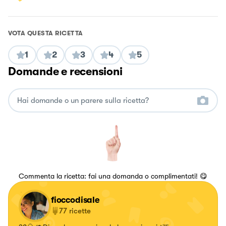
VOTA QUESTA RICETTA
1
2
3
4
5
Domande e recensioni
Commenta la ricetta: fai una domanda o complimentati! 😋
fioccodisale
77
ricette