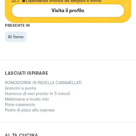
32🎈 🫐Dipendenza cronica da lamponi e mirtilli
Visita il profilo
PRESENTE IN
Al forno
LASCIATI ISPIRARE
POMODORINI IN PADELLA CARAMELLATI
Arancini a punta
Hummus di ceci pronto in 5 minuti
Melanzane a modo mio
Pane casereccio
Pasta di pizza alla caprese
AL.TA CUCINA