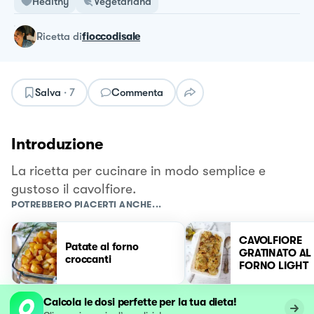
Healthy
Vegetariana
ricetta
di
fioccodisale
Salva
·
7
Commenta
Introduzione
La ricetta per cucinare in modo semplice e
gustoso il cavolfiore.
POTREBBERO PIACERTI ANCHE...
CAVOLFIORE
Patate al forno
GRATINATO AL
croccanti
FORNO LIGHT
Calcola le dosi perfette per la tua dieta!