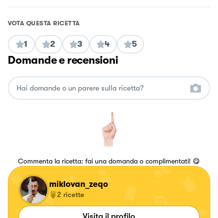
VOTA QUESTA RICETTA
1
2
3
4
5
Domande e recensioni
Commenta la ricetta: fai una domanda o complimentati! 😋
miklovan_zeqo
2
ricette
Visita il profilo