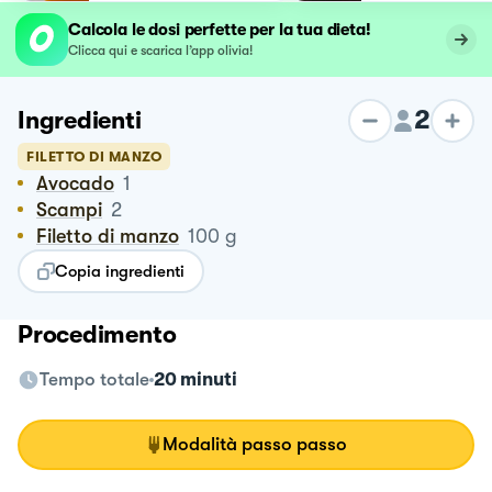
Calcola le dosi perfette per la tua dieta!
Clicca qui e scarica l’app olivia!
2
Ingredienti
FILETTO DI MANZO
Avocado
1
Scampi
2
Filetto di manzo
100
g
Copia ingredienti
Procedimento
Tempo totale
20 minuti
Modalità passo passo