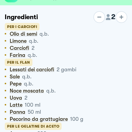
2
Ingredienti
PER I CARCIOFI
Olio di semi
q.b.
Limone
q.b.
Carciofi
2
Farina
q.b.
PER IL FLAN
Lessati dei carciofi
2
gambi
Sale
q.b.
Pepe
q.b.
Noce moscata
q.b.
Uova
2
Latte
100
ml
Panna
50
ml
Pecorino da grattugiare
100
g
PER LE GELATINE DI ACETO