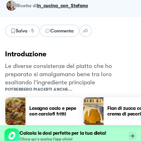
ricetta
di
in_cucina_con_Stefano
Salva
·
5
Commenta
Introduzione
Le diverse consistenze del piatto che ho
preparato si amalgamano bene tra loro
esaltando l'ingrediente principale
POTREBBERO PIACERTI ANCHE...
Lasagna cacio e pepe
Flan di zucca c
con carciofi fritti
crema di pecor
Calcola le dosi perfette per la tua dieta!
Clicca qui e scarica l’app olivia!