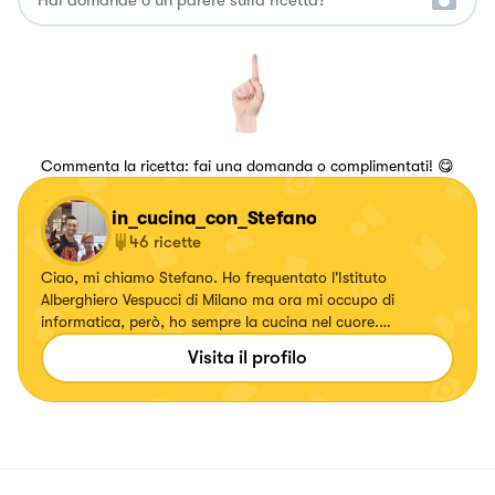
Commenta la ricetta: fai una domanda o complimentati! 😋
in_cucina_con_Stefano
46
ricette
Ciao, mi chiamo Stefano. Ho frequentato l'Istituto
Alberghiero Vespucci di Milano ma ora mi occupo di
informatica, però, ho sempre la cucina nel cuore.
Recentemente ho scritto questa frase ..."voglio essere libero
Visita il profilo
di fare, creare e sperimentare. Questa è la mia idea di
cucina" 😉😊