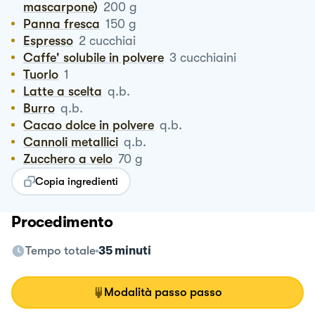
mascarpone)
200
g
Panna fresca
150
g
Espresso
2
cucchiai
Caffe' solubile in polvere
3
cucchiaini
Tuorlo
1
Latte a scelta
q.b.
Burro
q.b.
Cacao dolce in polvere
q.b.
Cannoli metallici
q.b.
Zucchero a velo
70
g
Copia ingredienti
Procedimento
Tempo totale
35 minuti
Modalità passo passo