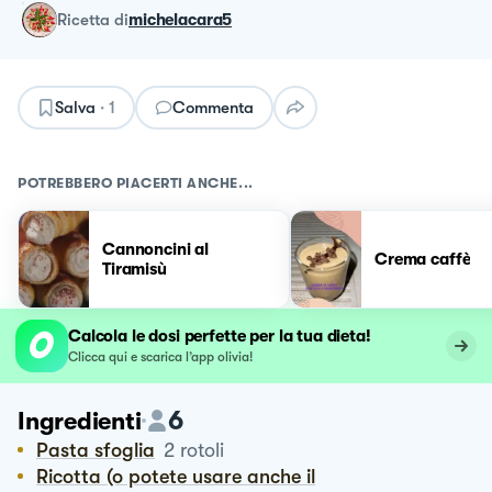
ricetta
di
michelacara5
Salva
·
1
Commenta
POTREBBERO PIACERTI ANCHE...
Cannoncini al
Crema caffè
Tiramisù
Calcola le dosi perfette per la tua dieta!
Clicca qui e scarica l’app olivia!
6
Ingredienti
Pasta sfoglia
2
rotoli
Ricotta (o potete usare anche il