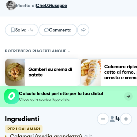
ricetta
di
Chef.Giuseppe
Salva
·
4
Commenta
POTREBBERO PIACERTI ANCHE...
Calamaro ripie
Gamberi su crema di
cotto al forno,
patate
arrosto e crema
pomodorini pa
Calcola le dosi perfette per la tua dieta!
Clicca qui e scarica l’app olivia!
4
Ingredienti
PER I CALAMARI
Calamari (media grandezza)
q.b.