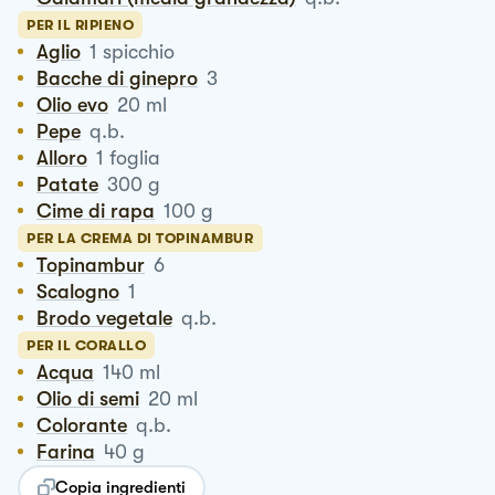
PER IL RIPIENO
Aglio
1
spicchio
Bacche di ginepro
3
Olio evo
20
ml
Pepe
q.b.
Alloro
1
foglia
Patate
300
g
Cime di rapa
100
g
PER LA CREMA DI TOPINAMBUR
Topinambur
6
Scalogno
1
Brodo vegetale
q.b.
PER IL CORALLO
Acqua
140
ml
Olio di semi
20
ml
Colorante
q.b.
Farina
40
g
Copia ingredienti