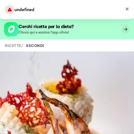
undefined
Cerchi ricette per la dieta?
Clicca qui e scarica l’app olivia!
RICETTE
/
SECONDI