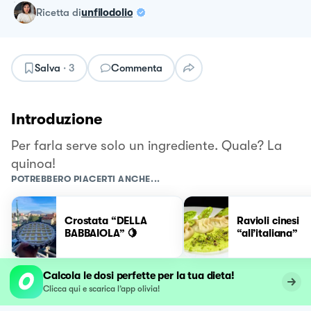
ricetta
di
unfilodolio
Salva
·
3
Commenta
Introduzione
Per farla serve solo un ingrediente. Quale? La
quinoa!
POTREBBERO PIACERTI ANCHE...
Crostata “DELLA
Ravioli cinesi
BABBAIOLA” 🍋
“all’italiana”
Calcola le dosi perfette per la tua dieta!
Clicca qui e scarica l’app olivia!