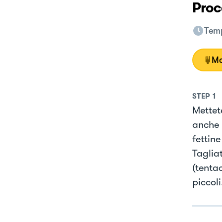
Proc
Temp
Mo
STEP
1
Mettet
anche l
fettine
Tagliat
(tentac
piccoli