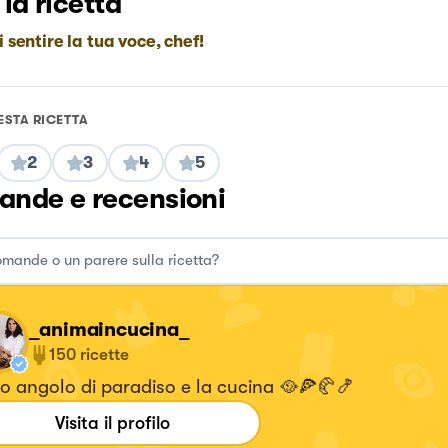
 la ricetta
i sentire la tua voce, chef!
ESTA RICETTA
2
3
4
5
nde e recensioni
_animaincucina_
150
ricette
io angolo di paradiso e la cucina 🥘🍕🥐🍤
Visita il profilo