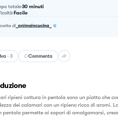
30 minuti
po totale
Facile
ficoltà
ricetta
di
_animaincucina_
lva
·
3
Commenta
oduzione
ri ripieni cottura in pentola sono un piatto che co
ezza dei calamari con un ripieno ricco di aromi. L
in pentola permette ai sapori di amalgamarsi, cre