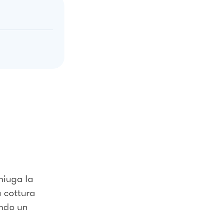
niuga la
a cottura
ando un