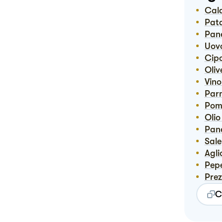
Ca
Pat
Pa
Uov
Cip
Ol
Vin
Pa
Pom
Ol
Pa
Sale
Agli
Pep
Pre
C