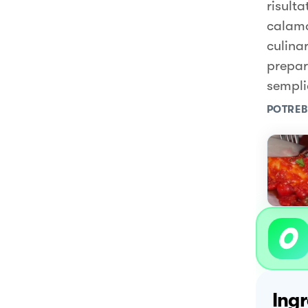
risulta
calama
culina
prepar
semplic
POTREB
Ingr