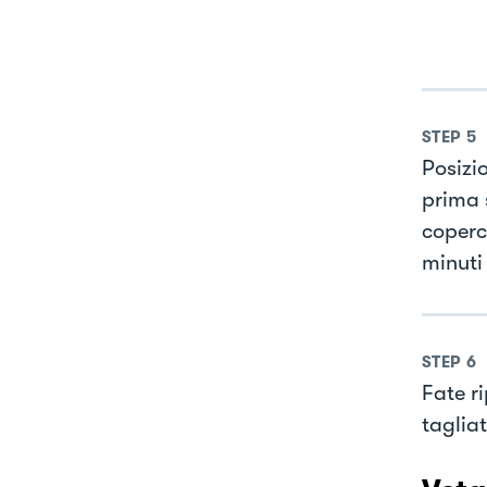
STEP
5
Posizi
prima 
coperc
minuti 
STEP
6
Fate r
tagliat