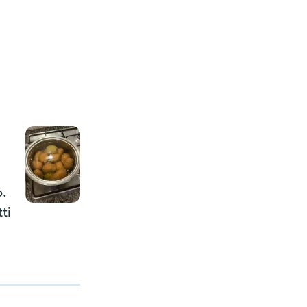
o.
ti