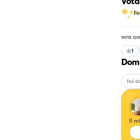
Vota
Fa
VOTA QU
1
Doma
Il m