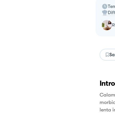
Tem
Dif
Sa
Intr
Calama
morbid
lenta 