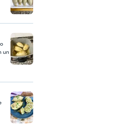
to
n un
e