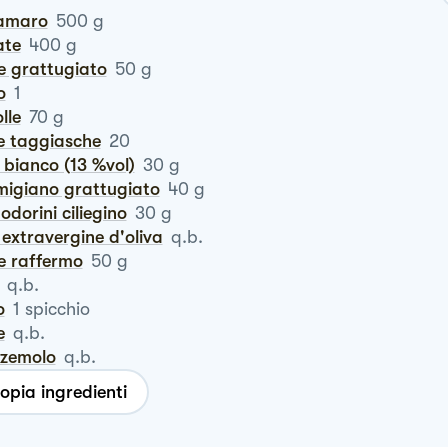
lamaro
500
g
ate
400
g
ne grattugiato
50
g
o
1
olle
70
g
ive taggiasche
20
o bianco (13 %vol)
30
g
rmigiano grattugiato
40
g
odorini ciliegino
30
g
io extravergine d'oliva
q.b.
ne raffermo
50
g
q.b.
o
1
spicchio
e
q.b.
zzemolo
q.b.
opia ingredienti