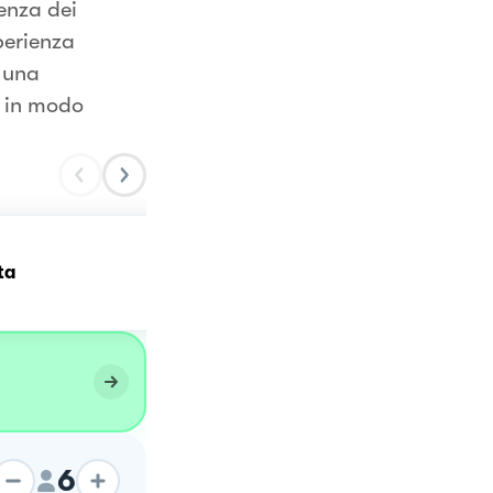
senza dei
perienza
i una
o in modo
ta
Zucchine ripiene
6