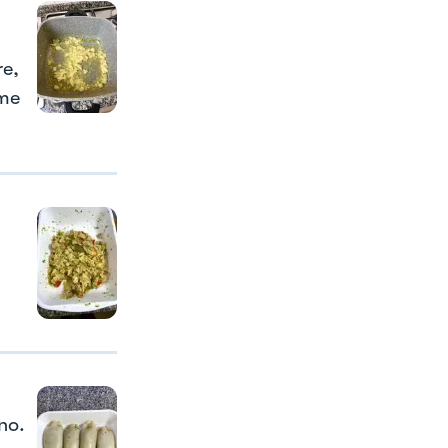
re,
eme
no.