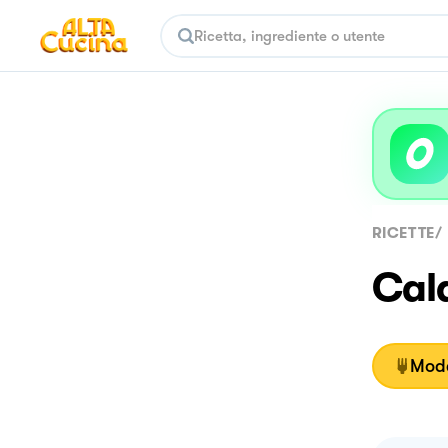
RICETTE
/
Cala
Moda