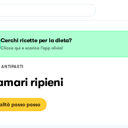
Cerchi ricette per la dieta?
Clicca qui e scarica l’app olivia!
ANTIPASTI
mari ripieni
lità passo passo