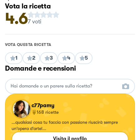
Vota la ricetta
4.6
7
voti
VOTA QUESTA RICETTA
1
2
3
4
5
Domande e recensioni
c77pamy
168
ricette
...qualsiasi cosa tu faccia con passione riuscirà sempre
un'opera d'arte!...
Visita il profilo