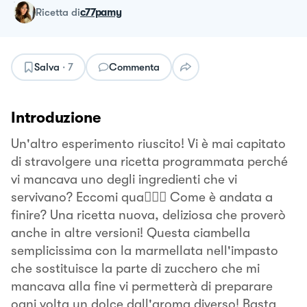
ricetta
di
c77pamy
Salva
·
7
Commenta
Introduzione
Un'altro esperimento riuscito! Vi è mai capitato
di stravolgere una ricetta programmata perché
vi mancava uno degli ingredienti che vi
servivano? Eccomi qua🙋🏼‍♀️ Come è andata a
finire? Una ricetta nuova, deliziosa che proverò
anche in altre versioni! Questa ciambella
semplicissima con la marmellata nell'impasto
che sostituisce la parte di zucchero che mi
mancava alla fine vi permetterà di preparare
ogni volta un dolce dall'aroma diverso! Basta