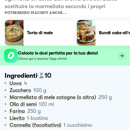
sostituire la marmellata secondo i propri
POTREBBERO PIACERTI ANCHE...
Torta di mele
Bundt cake all'
Calcola le dosi perfette per la tua dieta!
Clicca qui e scarica l’app olivia!
10
Ingredienti
Uova
4
Zucchero
100
g
Marmellata di mele cotogne (o altra)
250
g
Olio di semi
120
ml
Farina
250
g
Lievito
1
bustina
Cannella (facoltativo)
1
cucchiaino