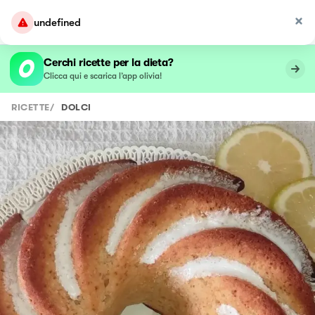
undefined
Cerchi ricette per la dieta?
Clicca qui e scarica l’app olivia!
RICETTE
/
DOLCI