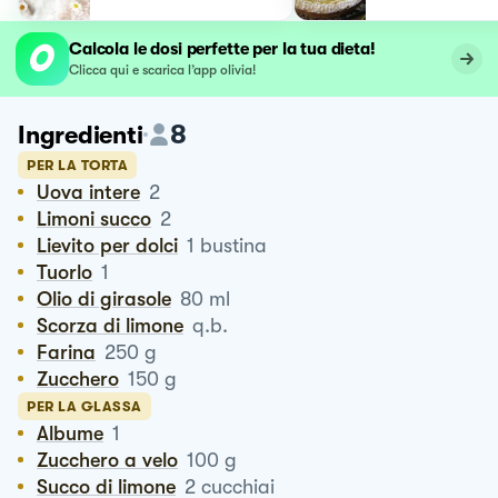
Calcola le dosi perfette per la tua dieta!
Clicca qui e scarica l’app olivia!
8
Ingredienti
PER LA TORTA
Uova intere
2
Limoni succo
2
Lievito per dolci
1
bustina
Tuorlo
1
Olio di girasole
80
ml
Scorza di limone
q.b.
Farina
250
g
Zucchero
150
g
PER LA GLASSA
Albume
1
Zucchero a velo
100
g
Succo di limone
2
cucchiai