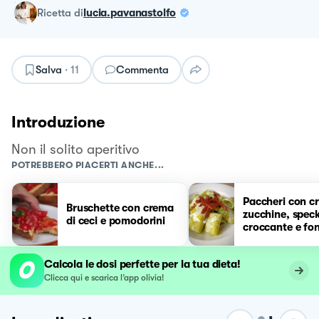
ricetta
di
lucia.pavanastolfo
Salva
·
11
Commenta
Introduzione
Non il solito aperitivo
POTREBBERO PIACERTI ANCHE...
Paccheri con c
Bruschette con crema
zucchine, spec
di ceci e pomodorini
croccante e fo
gorgonzola
Calcola le dosi perfette per la tua dieta!
Clicca qui e scarica l’app olivia!