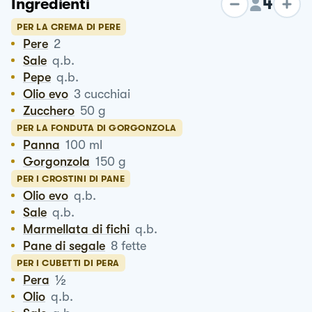
4
Ingredienti
PER LA CREMA DI PERE
Pere
2
Sale
q.b.
Pepe
q.b.
Olio evo
3
cucchiai
Zucchero
50
g
PER LA FONDUTA DI GORGONZOLA
Panna
100
ml
Gorgonzola
150
g
PER I CROSTINI DI PANE
Olio evo
q.b.
Sale
q.b.
Marmellata di fichi
q.b.
Pane di segale
8
fette
PER I CUBETTI DI PERA
½
Pera
Olio
q.b.