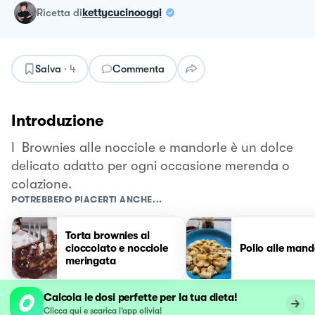
ricetta
di
kettycucinooggi
Salva
·
4
Commenta
Introduzione
I Brownies alle nocciole e mandorle è un dolce
delicato adatto per ogni occasione merenda o
colazione.
POTREBBERO PIACERTI ANCHE...
Torta brownies al
cioccolato e nocciole
Pollo alle mand
meringata
Calcola le dosi perfette per la tua dieta!
Clicca qui e scarica l’app olivia!