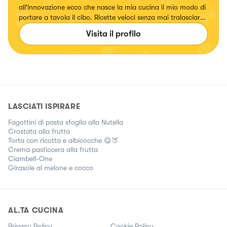
all'innovazione ecco che nasce la mia cucina il mio modo di
portare a tavola il cibo. Ricette veloci senza mai tralasciare
il gusto.
Visita il profilo
LASCIATI ISPIRARE
Fagottini di pasta sfoglia alla Nutella
Crostata alla frutta
Torta con ricotta e albicocche 😋🍑
Crema pasticcera alla frutta
Ciambell-One
Girasole al melone e cocco
AL.TA CUCINA
Privacy Policy
Cookie Policy