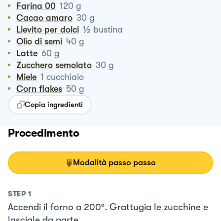
Farina 00
120
g
Cacao amaro
30
g
½
Lievito per dolci
bustina
Olio di semi
40
g
Latte
60
g
Zucchero semolato
30
g
Miele
1
cucchiaio
Corn flakes
50
g
Copia ingredienti
Procedimento
Modalità passo passo
STEP
1
Accendi il forno a 200°. Grattugia le zucchine e
lasciale da parte