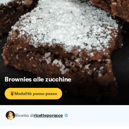
Brownies alle zucchine
Modalità passo passo
ricetta
di
ricetteporacce