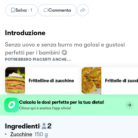
Salva
·
1
Commenta
Introduzione
Senza uovo e senza burro ma golosi e gustosi
perfetti per i bambini 😋
POTREBBERO PIACERTI ANCHE...
Frittelline di zucchine
Frittelle di zuc
Calcola le dosi perfette per la tua dieta!
Clicca qui e scarica l’app olivia!
2
Ingredienti
Zucchine
150
g