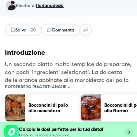
ricetta
di
florianadesio
Salva
·
20
Commenta
Introduzione
Un secondo piatto molto semplice da preparare,
con pochi ingredienti selezionati. La dolcezza
delle arance abbinate alla morbidezza del pollo
POTREBBERO PIACERTI ANCHE...
Bocconcini di pollo
Bocconcini di p
alla cacciatora
alla Norma
Calcola le dosi perfette per la tua dieta!
Clicca qui e scarica l’app olivia!