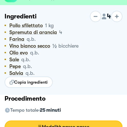
4
Ingredienti
Pollo sfilettato
1
kg
Spremuta di arancia
4
Farina
q.b.
½
Vino bianco secco
bicchiere
Olio evo
q.b.
Sale
q.b.
Pepe
q.b.
Salvia
q.b.
Copia ingredienti
Procedimento
Tempo totale
25 minuti
Modalità passo passo