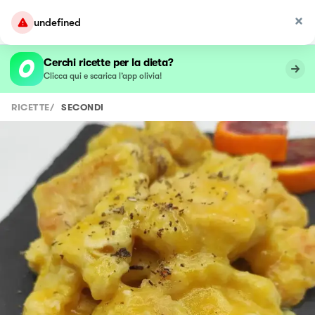
undefined
Cerchi ricette per la dieta?
Clicca qui e scarica l’app olivia!
RICETTE
/
SECONDI