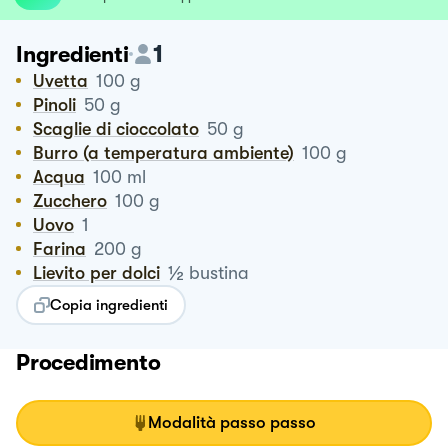
1
Ingredienti
Uvetta
100
g
Pinoli
50
g
Scaglie di cioccolato
50
g
Burro (a temperatura ambiente)
100
g
Acqua
100
ml
Zucchero
100
g
Uovo
1
Farina
200
g
½
Lievito per dolci
bustina
Copia ingredienti
Procedimento
Modalità passo passo