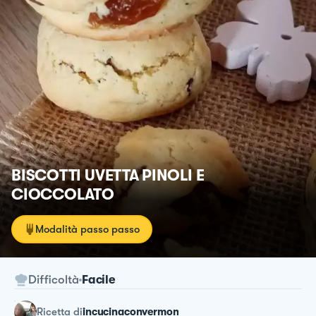
BISCOTTI UVETTA PINOLI E
CIOCCOLATO
Modalità passo passo
Difficoltà
Facile
ricetta
di
incucinaconvermon