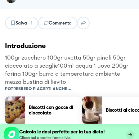
Salva
·
1
Commenta
Introduzione
100gr zucchero 100gr uvetta 50gr pinoli 50gr
cioccolato a scaglie100ml acqua 1 uovo 200gr
farina 100gr burro a temperatura ambiente
mezza bustina di lievito
POTREBBERO PIACERTI ANCHE...
Biscotti con gocce di
Biscotti al cioc
cioccolato
Calcola le dosi perfette per la tua dieta!
Clicca qui e scarica l’app olivia!