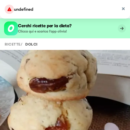
undefined
Cerchi ricette per la dieta?
Clicca qui e scarica l’app olivia!
RICETTE
/
DOLCI