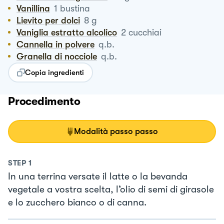
Vanillina
1
bustina
Lievito per dolci
8
g
Vaniglia estratto alcolico
2
cucchiai
Cannella in polvere
q.b.
Granella di nocciole
q.b.
Copia ingredienti
Procedimento
Modalità passo passo
STEP
1
In una terrina versate il latte o la bevanda
vegetale a vostra scelta, l’olio di semi di girasole
e lo zucchero bianco o di canna.