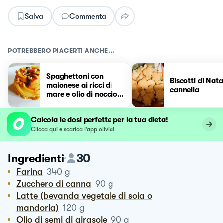
Salva
Commenta
POTREBBERO PIACERTI ANCHE...
Spaghettoni con
Biscotti di Nata
maionese ai ricci di
cannella
mare e olio di nocciola
e granella di nocciole
bio della Tuscia
Calcola le dosi perfette per la tua dieta!
Clicca qui e scarica l’app olivia!
30
Ingredienti
Farina
340
g
Zucchero di canna
90
g
Latte (bevanda vegetale di soia o
mandorla)
120
g
Olio di semi di girasole
90
g