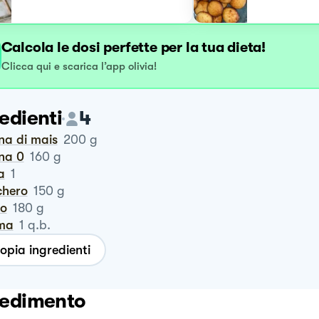
Calcola le dosi perfette per la tua dieta!
Clicca qui e scarica l’app olivia!
edienti
4
ina di mais
200
g
ina 0
160
g
a
1
chero
150
g
ro
180
g
oma
1
q.b.
opia ingredienti
edimento