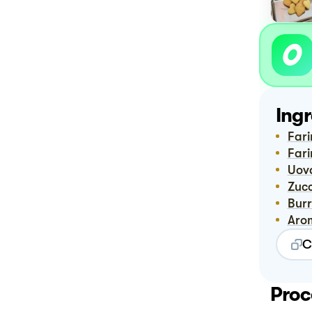
Ingr
Far
Far
Uov
Zuc
Bur
Ar
C
Proc