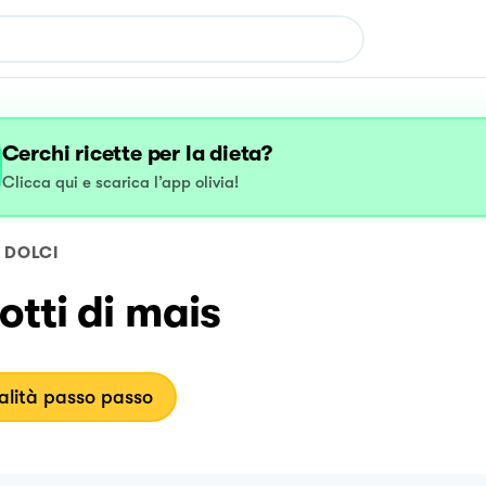
Cerchi ricette per la dieta?
Clicca qui e scarica l’app olivia!
DOLCI
otti di mais
lità passo passo