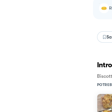
Sa
Intr
Biscott
POTREB