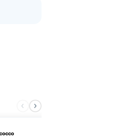
 cocco
Biscotti al cioccolato