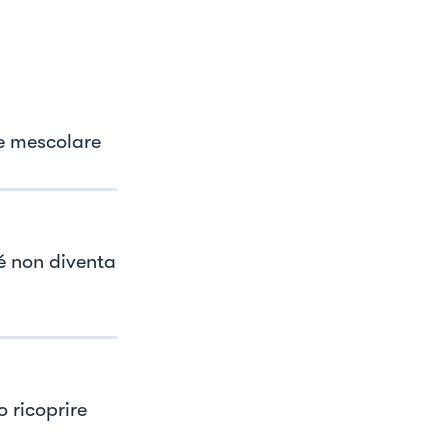
 e mescolare
é non diventa
 ricoprire