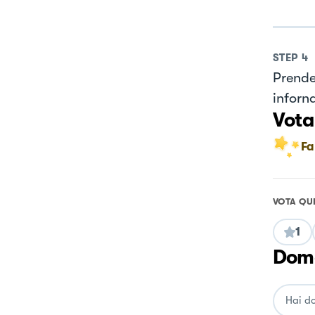
STEP
4
Prende
inforn
Vota
Fa
VOTA QU
1
Doma