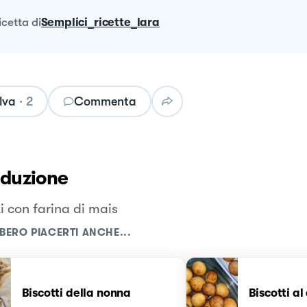
ricetta
di
Semplici_ricette_lara
lva
·
2
Commenta
oduzione
i con farina di mais
BERO PIACERTI ANCHE...
Biscotti della nonna
Biscotti al