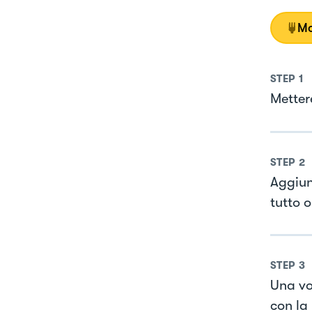
Mo
STEP
1
Metter
STEP
2
Aggiun
tutto 
STEP
3
Una vo
con la 