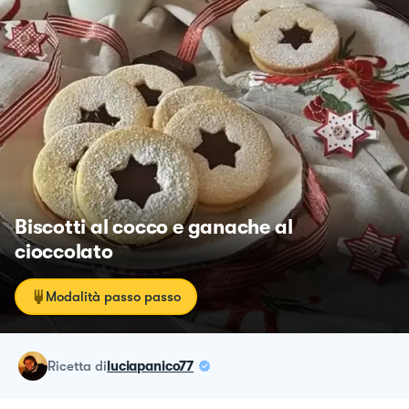
Biscotti al cocco e ganache al
cioccolato
Modalità passo passo
ricetta
di
luciapanico77