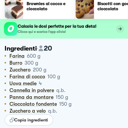
Brownies al cocco e
Biscotti con go
cioccolato
cioccolato
Calcola le dosi perfette per la tua dieta!
Clicca qui e scarica l’app olivia!
20
Ingredienti
Farina
600
g
Burro
300
g
Zucchero
200
g
Farina di cocco
100
g
Uova medie
4
Cannella in polvere
q.b.
Panna da montare
150
g
Cioccolato fondente
150
g
Zucchero a velo
q.b.
Copia ingredienti