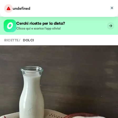
undefined
Cerchi ricette per la dieta?
Clicca qui e scarica l’app olivia!
RICETTE
/
DOLCI