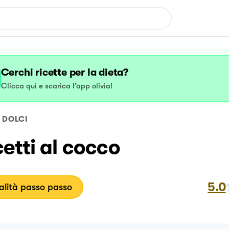
Cerchi ricette per la dieta?
Clicca qui e scarica l’app olivia!
DOLCI
etti al cocco
5.0
lità passo passo