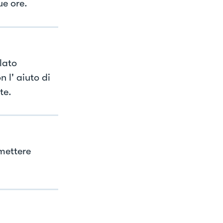
ue ore.
lato
 l' aiuto di
te.
mettere