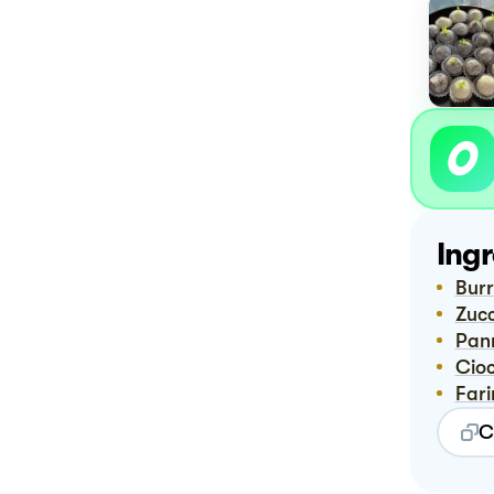
Ingr
Bur
Zuc
Pan
Ci
Far
C