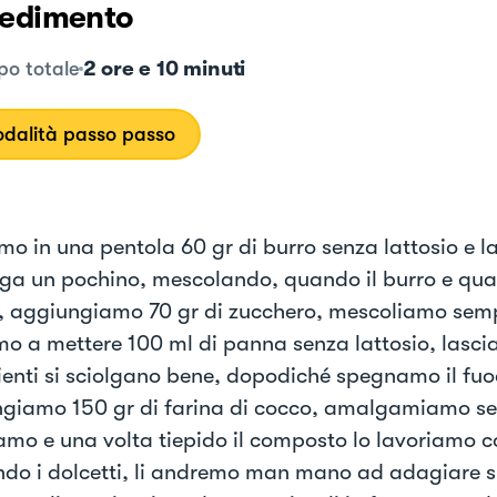
edimento
2 ore e 10 minuti
o totale
dalità passo passo
mo in una pentola 60 gr di burro senza lattosio e 
olga un pochino, mescolando, quando il burro e quas
o, aggiungiamo 70 gr di zucchero, mescoliamo semp
o a mettere 100 ml di panna senza lattosio, lasci
ienti si sciolgano bene, dopodiché spegnamo il fu
giamo 150 gr di farina di cocco, amalgamiamo se
mo e una volta tiepido il composto lo lavoriamo c
do i dolcetti, li andremo man mano ad adagiare s