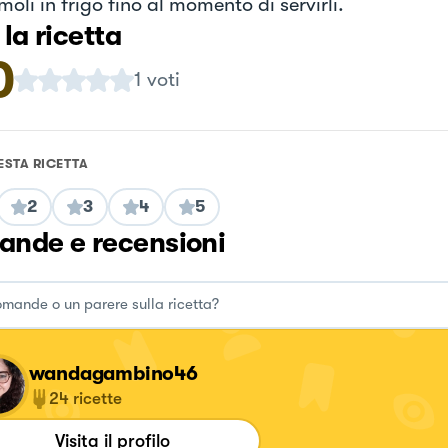
oli in frigo fino al momento di servirli.
 la ricetta
0
1
voti
ESTA RICETTA
2
3
4
5
nde e recensioni
wandagambino46
24
ricette
Visita il profilo