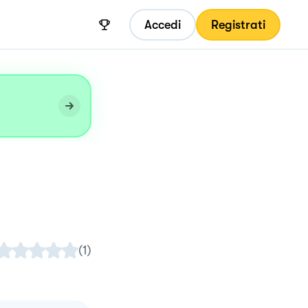
Accedi
Registrati
(
1
)