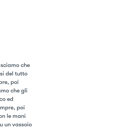
lasciamo che
i del tutto
re, poi
amo che gli
oco ed
mpre, poi
on le mani
u un vassoio