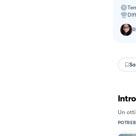
Tem
Dif
Sa
Intr
Un ott
POTREB