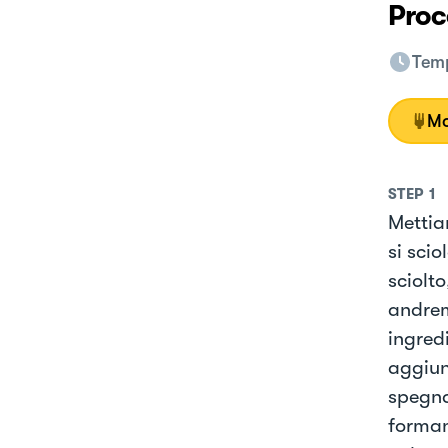
Proc
Temp
Mo
STEP
1
Mettia
si sci
sciolt
andrem
ingred
aggiun
spegna
forman