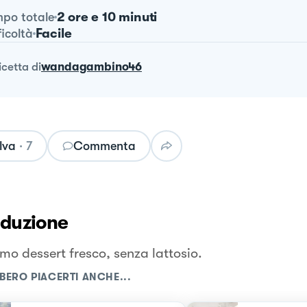
2 ore e 10 minuti
po totale
Facile
ficoltà
ricetta
di
wandagambino46
lva
·
7
Commenta
oduzione
imo dessert fresco, senza lattosio.
BERO PIACERTI ANCHE...