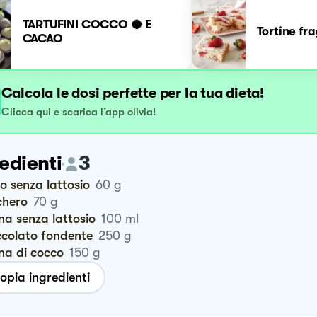
TARTUFINI COCCO 🥥 E
Tortine fr
CACAO
Calcola le dosi perfette per la tua dieta!
Clicca qui e scarica l’app olivia!
edienti
3
ro senza lattosio
60
g
chero
70
g
na senza lattosio
100
ml
occolato fondente
250
g
ina di cocco
150
g
opia ingredienti