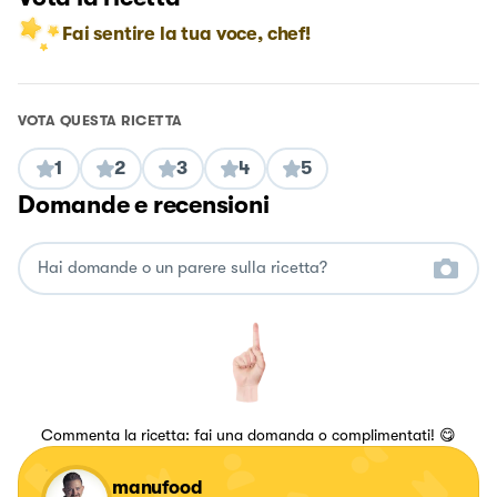
Fai sentire la tua voce, chef!
VOTA QUESTA RICETTA
1
2
3
4
5
Domande e recensioni
Commenta la ricetta: fai una domanda o complimentati! 😋
manufood