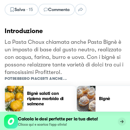
Salva
·
15
Commenta
Introduzione
La Pasta Choux chiamata anche Pasta Bignè è
un impasto di base dal gusto neutro, realizzato
con acqua, farina, burro e uova. Con i bignè si
possono relaizzare tante varietà di dolci tra cui i
famosissimi Profitterol.
POTREBBERO PIACERTI ANCHE...
Bignè salati con
ripieno morbido di
Bignè
salmone
Calcola le dosi perfette per la tua dieta!
Clicca qui e scarica l’app olivia!