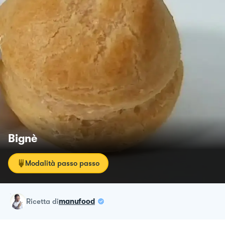
Bignè
Modalità passo passo
ricetta
di
manufood