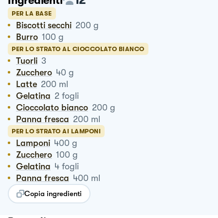
Ingredienti
PER LA BASE
Biscotti secchi
200
g
Burro
100
g
PER LO STRATO AL CIOCCOLATO BIANCO
Tuorli
3
Zucchero
40
g
Latte
200
ml
Gelatina
2
fogli
Cioccolato bianco
200
g
Panna fresca
200
ml
PER LO STRATO AI LAMPONI
Lamponi
400
g
Zucchero
100
g
Gelatina
4
fogli
Panna fresca
400
ml
Copia ingredienti