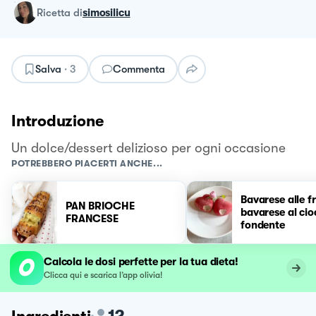
ricetta
di
simosilicu
Salva
·
3
Commenta
Introduzione
Un dolce/dessert delizioso per ogni occasione
POTREBBERO PIACERTI ANCHE...
Bavarese alle f
PAN BRIOCHE
bavarese al cio
FRANCESE
fondente
Calcola le dosi perfette per la tua dieta!
Clicca qui e scarica l’app olivia!
12