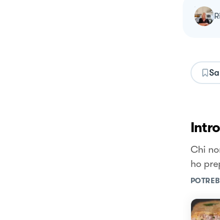
Sa
Intr
Chi no
ho prep
POTREB