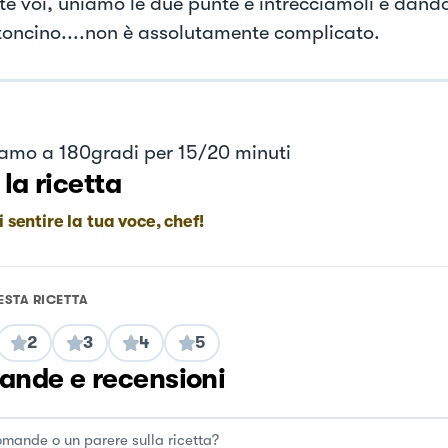
te voi, uniamo le due punte e intrecciamoli e dando
toncino....non è assolutamente complicato.
iamo a 180gradi per 15/20 minuti
 la ricetta
i sentire la tua voce, chef!
ESTA RICETTA
2
3
4
5
nde e recensioni