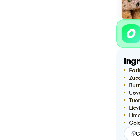
Ingr
Far
Zuc
Bu
Uov
Tuo
Lie
Lim
Co
C