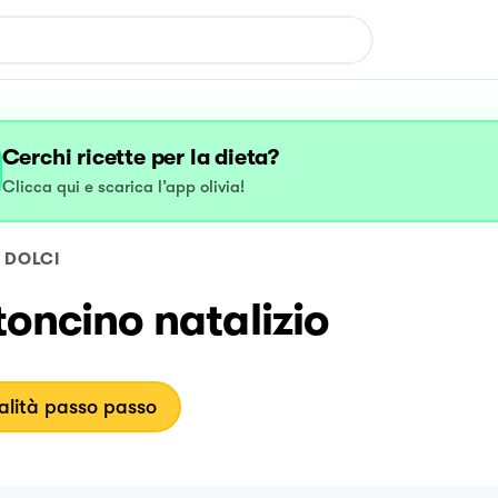
Cerchi ricette per la dieta?
Clicca qui e scarica l’app olivia!
DOLCI
oncino natalizio
lità passo passo