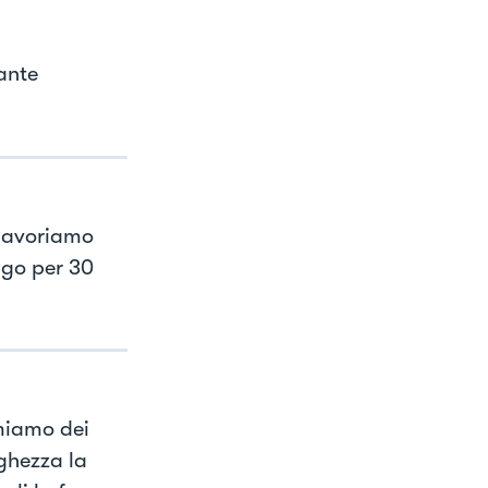
ante
 lavoriamo
igo per 30
rmiamo dei
nghezza la