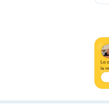
La c
le m
poch
piac
bell
pref
lasc