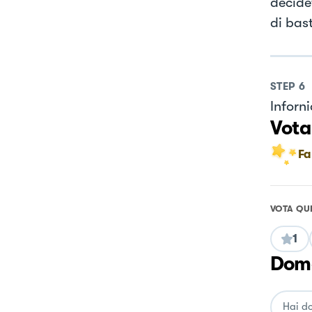
decide
di bas
STEP
6
Inforn
Vota
Fa
VOTA QU
1
Doma