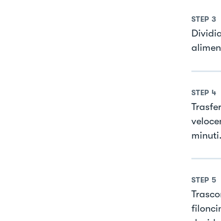
STEP
3
Dividi
alimen
STEP
4
Trasfe
velocem
minuti
STEP
5
Trasco
filonc