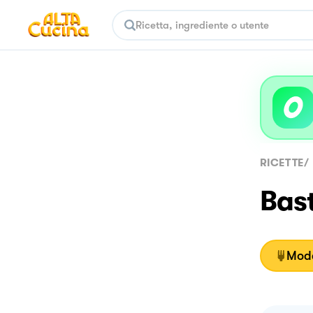
RICETTE
/
Bast
Moda