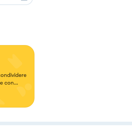
condividere
te con
alato. Mi
uoni anche
ia
ikes che