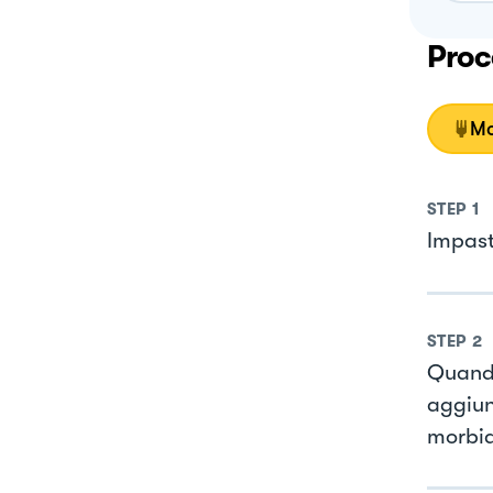
Proc
Mo
STEP
1
Impasti
STEP
2
Quando
aggiun
morbi