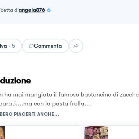
ricetta
di
angela876
lva
·
5
Commenta
oduzione
n ha mai mangiato il famoso bastoncino di zuccher
arati....ma con la pasta frolla....
BERO PIACERTI ANCHE...