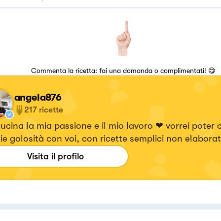
Commenta la ricetta: fai una domanda o complimentati! 😋
angela876
217
ricette
ucina la mia passione e il mio lavoro ❤ vorrei poter 
ie golosità con voi, con ricette semplici non elabora
i passaggi ma che riusciranno a deliziare il vostro p
Visita il profilo
e molto cucinare piatti e farli diventare oltre che b
i da vedere. Mi piace cucinare un po' tutto, però la m
erenza sono i primi piatti. Vi ringrazio di cuore per i l
erete e vi aspetto numerosi..❤️