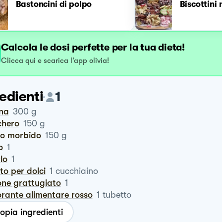
Bastoncini di polpo
Biscottini 
Calcola le dosi perfette per la tua dieta!
Clicca qui e scarica l’app olivia!
edienti
1
ina
300
g
chero
150
g
rro morbido
150
g
o
1
rlo
1
vito per dolci
1
cucchiaino
one grattugiato
1
lorante alimentare rosso
1
tubetto
opia ingredienti