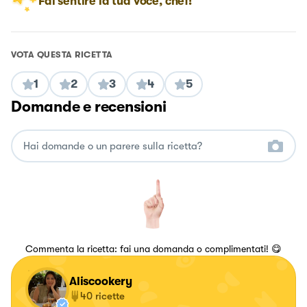
Fai sentire la tua voce, chef!
VOTA QUESTA RICETTA
1
2
3
4
5
Domande e recensioni
Commenta la ricetta: fai una domanda o complimentati! 😋
Aliscookery
40
ricette