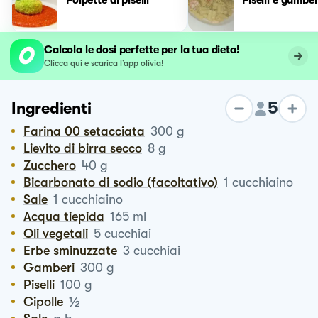
Calcola le dosi perfette per la tua dieta!
Clicca qui e scarica l’app olivia!
5
Ingredienti
Farina 00 setacciata
300
g
Lievito di birra secco
8
g
Zucchero
40
g
Bicarbonato di sodio (facoltativo)
1
cucchiaino
Sale
1
cucchiaino
Acqua tiepida
165
ml
Oli vegetali
5
cucchiai
Erbe sminuzzate
3
cucchiai
Gamberi
300
g
Piselli
100
g
½
Cipolle