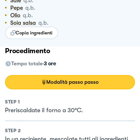
Sale
q.b.
Pepe
q.b.
Olio
q.b.
Soia salsa
q.b.
Copia ingredienti
Procedimento
Tempo totale
3 ore
Modalità passo passo
STEP
1
Preriscaldate il forno a 30°C.
STEP
2
In un recipiente, mescolate tutti gli ingredienti