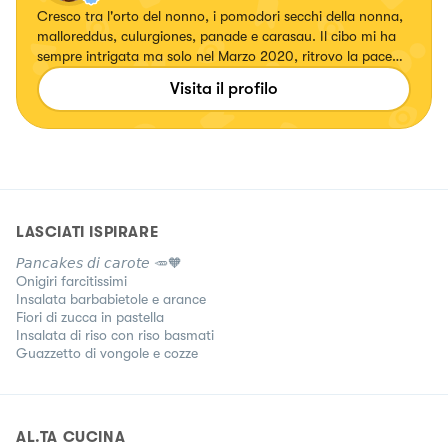
Cresco tra l'orto del nonno, i pomodori secchi della nonna,
malloreddus, culurgiones, panade e carasau. Il cibo mi ha
sempre intrigata ma solo nel Marzo 2020, ritrovo la pace
stando in cucina. Inizio a sperimentare, provare nuove e
Visita il profilo
perfezionare vecchie ricette. Nell’ Aprile 2022, nasce Ali's
Cookery il mio alter ego.
LASCIATI ISPIRARE
𝘗𝘢𝘯𝘤𝘢𝘬𝘦𝘴 𝘥𝘪 𝘤𝘢𝘳𝘰𝘵𝘦 🥕🧡
Onigiri farcitissimi
Insalata barbabietole e arance
Fiori di zucca in pastella
Insalata di riso con riso basmati
Guazzetto di vongole e cozze
AL.TA CUCINA