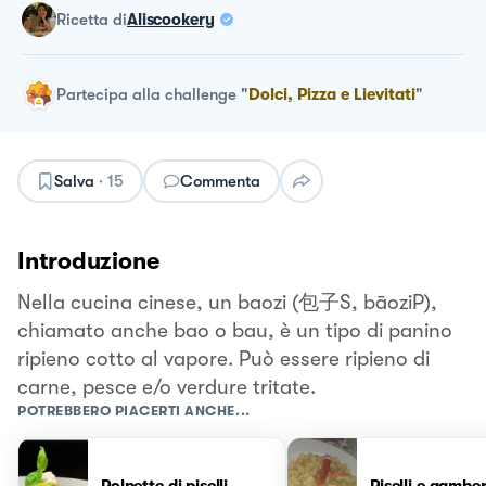
ricetta
di
Aliscookery
Partecipa alla challenge
"
Dolci, Pizza e Lievitati
"
Salva
·
15
Commenta
Introduzione
Nella cucina cinese, un baozi (包子S, bāoziP),
chiamato anche bao o bau, è un tipo di panino
ripieno cotto al vapore. Può essere ripieno di
carne, pesce e/o verdure tritate.
POTREBBERO PIACERTI ANCHE...
Polpette di piselli
Piselli e gamber