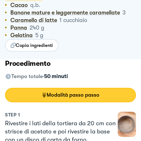
Cacao
q.b.
Banane mature e leggermente caramellate
3
Caramello di latte
1
cucchiaio
Panna
240
g
Gelatina
5
g
Copia ingredienti
Procedimento
Tempo totale
50 minuti
Modalità passo passo
STEP
1
Rivestire i lati della tortiera da 20 cm con
strisce di acetato e poi rivestire la base
con un disco di carta da forno.