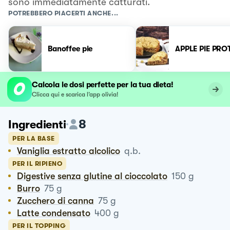
sono immediatamente catturati.
POTREBBERO PIACERTI ANCHE...
Banoffee pie
APPLE PIE PRO
Calcola le dosi perfette per la tua dieta!
Clicca qui e scarica l’app olivia!
8
Ingredienti
PER LA BASE
Vaniglia estratto alcolico
q.b.
PER IL RIPIENO
Digestive senza glutine al cioccolato
150
g
Burro
75
g
Zucchero di canna
75
g
Latte condensato
400
g
PER IL TOPPING