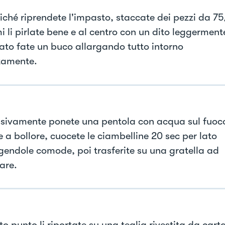
ché riprendete l'impasto, staccate dei pezzi da 7
 li pirlate bene e al centro con un dito leggerment
nato fate un buco allargando tutto intorno
tamente.
sivamente ponete una pentola con acqua sul fuoc
 a bollore, cuocete le ciambelline 20 sec per lato
endole comode, poi trasferite su una gratella ad
are.
o punto li riportate su una teglia rivestita da cart