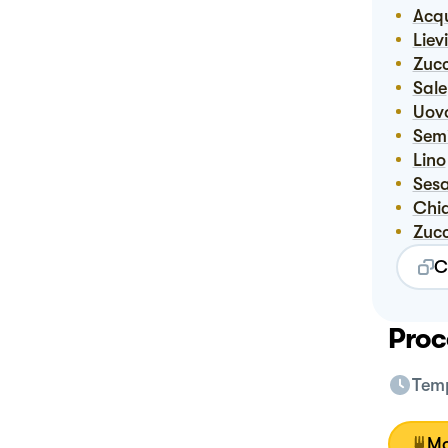
Ac
Lie
Zuc
Sale
Uov
Sem
Lino
Se
Chi
Zuc
C
Proc
Temp
Mo