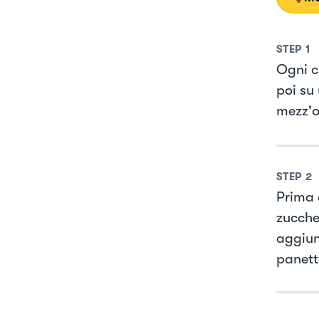
STEP
1
Ogni c
poi su 
mezz'o
STEP
2
Prima d
zucche
aggiun
panetto