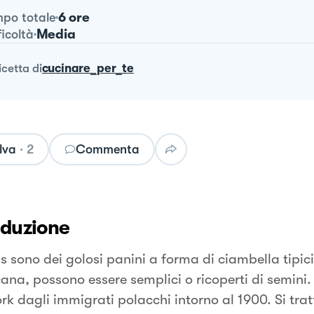
6 ore
po totale
Media
ficoltà
ricetta
di
cucinare_per_te
lva
·
2
Commenta
oduzione
s sono dei golosi panini a forma di ciambella tipic
ana, possono essere semplici o ricoperti di semini.
rk dagli immigrati polacchi intorno al 1900. Si trat