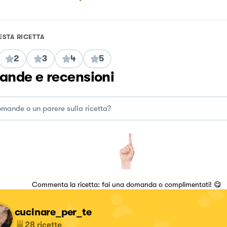
ESTA RICETTA
2
3
4
5
nde e recensioni
Commenta la ricetta: fai una domanda o complimentati! 😋
cucinare_per_te
28
ricette