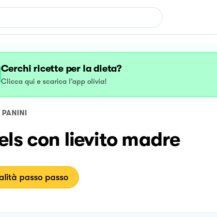
Cerchi ricette per la dieta?
Clicca qui e scarica l’app olivia!
PANINI
ls con lievito madre
lità passo passo