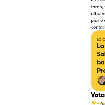
forno,s
albume
piano c
contro
LO 
La
Sa
bal
Pr
Vota
Fa