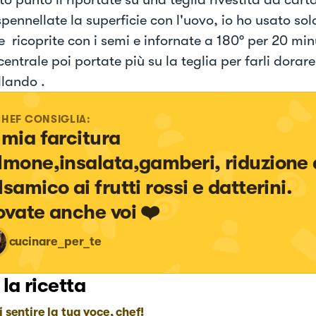
pennellate la superficie con l'uovo, io ho usato sol
 ricoprite con i semi e infornate a 180° per 20 min
entrale poi portate più su la teglia per farli dorare
llando .
CHEF CONSIGLIA:
 mia farcitura

lmone,insalata,gamberi, riduzione d
samico ai frutti rossi e datterini.

ovate anche voi ❤️
cucinare_per_te
 la ricetta
i sentire la tua voce, chef!