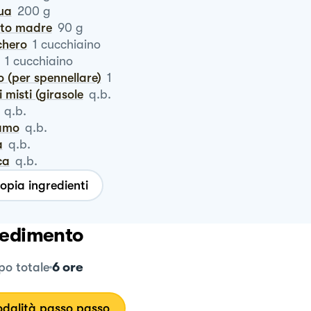
qua
200
g
vito madre
90
g
chero
1
cucchiaino
1
cucchiaino
o (per spennellare)
1
i misti (girasole
q.b.
q.b.
samo
q.b.
a
q.b.
ca
q.b.
opia ingredienti
edimento
6 ore
o totale
dalità passo passo