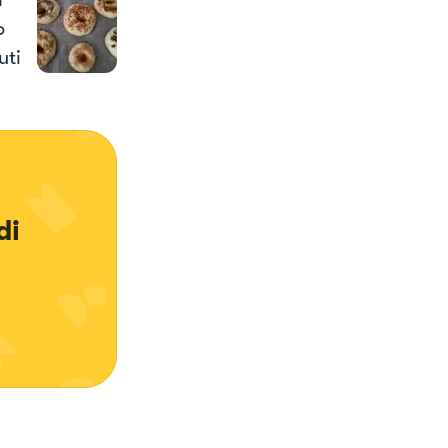
o
uti
i 