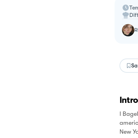
Tem
Dif
Sa
Intr
I Bagel
americ
New Yo