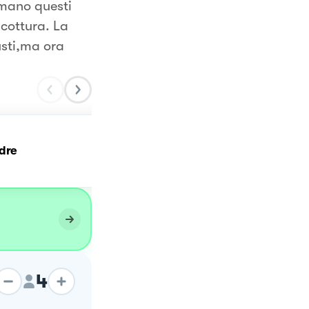
rmano questi
 cottura. La
usti,ma ora
dre
Pane con lievito madre
4