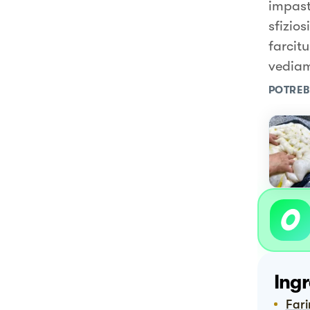
impast
sfizios
farcitu
vediam
POTREB
Ingr
Far