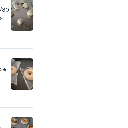
5/80
e
o e
a