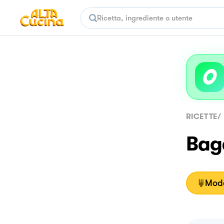
RICETTE
/
Bage
Moda