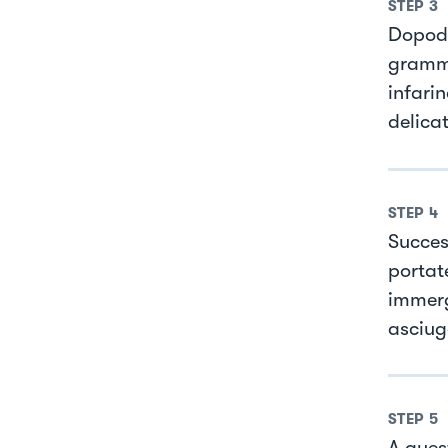
STEP
3
Dopodi
grammi
infari
delica
STEP
4
Succes
portate
immerg
asciug
STEP
5
A quest