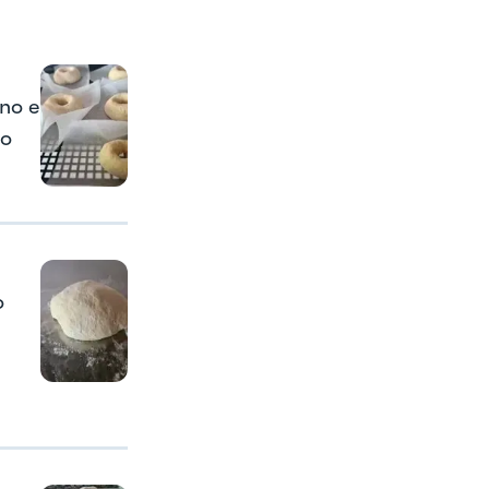
no e
go
o