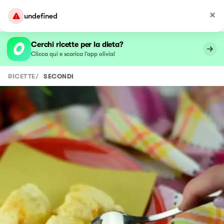
undefined
Cerchi ricette per la dieta?
Clicca qui e scarica l’app olivia!
RICETTE
/
SECONDI