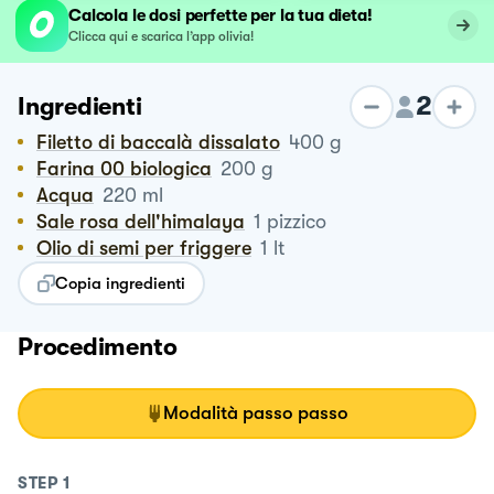
Calcola le dosi perfette per la tua dieta!
Clicca qui e scarica l’app olivia!
2
Ingredienti
Filetto di baccalà dissalato
400
g
Farina 00 biologica
200
g
Acqua
220
ml
Sale rosa dell'himalaya
1
pizzico
Olio di semi per friggere
1
lt
Copia ingredienti
Procedimento
Modalità passo passo
STEP
1