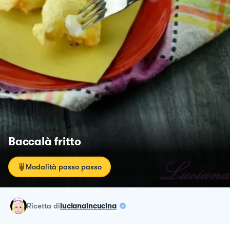
Baccalà fritto
Modalità passo passo
ricetta
di
lucianaincucina