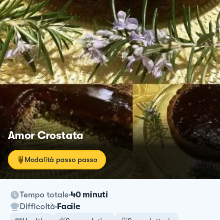
Amor Crostata
Modalità passo passo
Tempo totale
40 minuti
Difficoltà
Facile