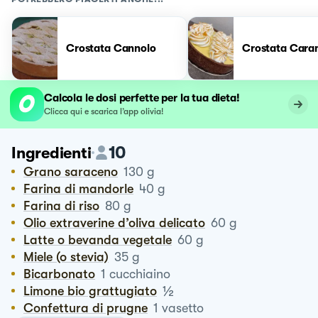
Crostata Cannolo
Crostata Cara
Calcola le dosi perfette per la tua dieta!
Clicca qui e scarica l’app olivia!
10
Ingredienti
Grano saraceno
130
g
Farina di mandorle
40
g
Farina di riso
80
g
Olio extraverine d’oliva delicato
60
g
Latte o bevanda vegetale
60
g
Miele (o stevia)
35
g
Bicarbonato
1
cucchiaino
½
Limone bio grattugiato
Confettura di prugne
1
vasetto