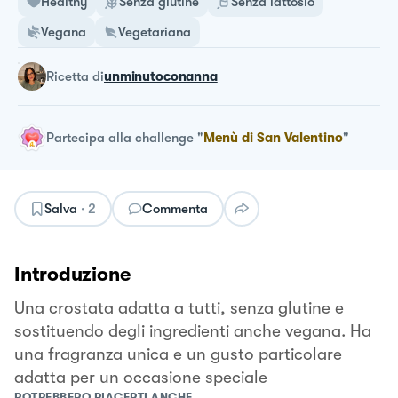
Healthy
Senza glutine
Senza lattosio
Vegana
Vegetariana
ricetta
di
unminutoconanna
Partecipa alla challenge
"
Menù di San Valentino
"
Salva
·
2
Commenta
Introduzione
Una crostata adatta a tutti, senza glutine e
sostituendo degli ingredienti anche vegana. Ha
una fragranza unica e un gusto particolare
adatta per un occasione speciale
POTREBBERO PIACERTI ANCHE...