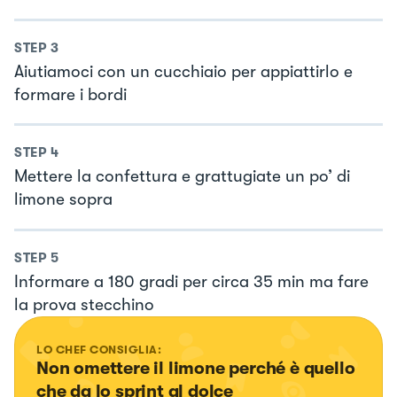
STEP
3
Aiutiamoci con un cucchiaio per appiattirlo e
formare i bordi
STEP
4
Mettere la confettura e grattugiate un po’ di
limone sopra
STEP
5
Informare a 180 gradi per circa 35 min ma fare
la prova stecchino
LO CHEF CONSIGLIA:
Non omettere il limone perché è quello 
che da lo sprint al dolce