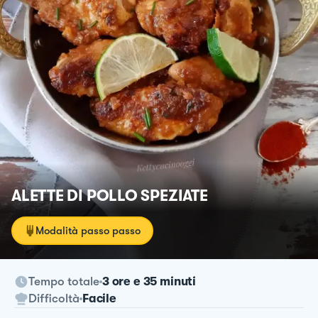
ALETTE DI POLLO SPEZIATE
Modalità passo passo
Tempo totale
3 ore e 35 minuti
Difficoltà
Facile