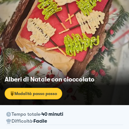
Alberi di Natale con cioccolato
Modalità passo passo
Tempo totale
40 minuti
Difficoltà
Facile