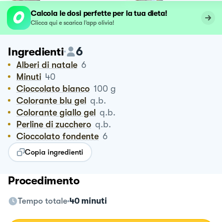
Calcola le dosi perfette per la tua dieta!
Clicca qui e scarica l’app olivia!
6
Ingredienti
Alberi di natale
6
Minuti
40
Cioccolato bianco
100
g
Colorante blu gel
q.b.
Colorante giallo gel
q.b.
Perline di zucchero
q.b.
Cioccolato fondente
6
Copia ingredienti
Procedimento
Tempo totale
40 minuti