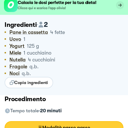
Calcola le dosi perfette per la tua dieta!
Clicca qui e scarica l’app olivia!
2
Ingredienti
Pane in cassetta
4
fette
Uovo
1
Yogurt
125
g
Miele
1
cucchiaino
Nutella
4
cucchiaini
Fragole
q.b.
Noci
q.b.
Copia ingredienti
Procedimento
Tempo totale
20 minuti
Modalità passo passo