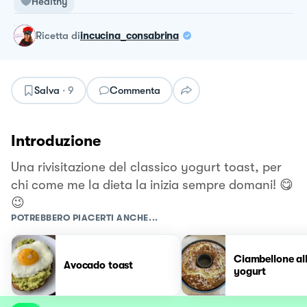
Healthy
ricetta
di
incucina_consabrina
Salva
·
9
Commenta
Introduzione
Una rivisitazione del classico yogurt toast, per
chi come me la dieta la inizia sempre domani! 😋
😉
POTREBBERO PIACERTI ANCHE...
Ciambellone al
Avocado toast
yogurt