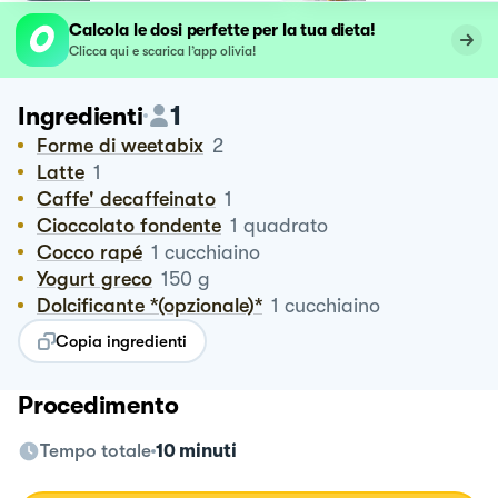
Calcola le dosi perfette per la tua dieta!
Clicca qui e scarica l’app olivia!
1
Ingredienti
Forme di weetabix
2
Latte
1
Caffe' decaffeinato
1
Cioccolato fondente
1
quadrato
Cocco rapé
1
cucchiaino
Yogurt greco
150
g
Dolcificante *(opzionale)*
1
cucchiaino
Copia ingredienti
Procedimento
Tempo totale
10 minuti