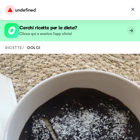
undefined
Cerchi ricette per la dieta?
Clicca qui e scarica l’app olivia!
RICETTE
/
DOLCI