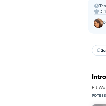
Tem
Dif
Sa
Intr
Fit Wa
POTREB