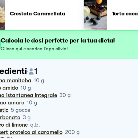
Crostata Caramellata
Torta cacao
Calcola le dosi perfette per la tua dieta!
Clicca qui e scarica l’app olivia!
edienti
1
ina manitoba
10
g
is amido
10
g
na istantanea integrale
30
g
cao amaro
10
g
tetic
5
gocce
carbonato
3
g
co di limone
q.b.
ssert proteico al caramello
200
g