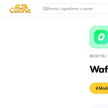
RICETTE
/
Waff
Moda