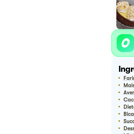
Ingr
Far
Ma
Ave
Ca
Die
Bi
Suc
De