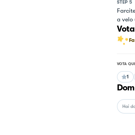
STEP
5
Farcite
a velo 
Vota
Fa
VOTA QU
1
Doma