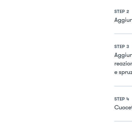
STEP
2
Aggiun
STEP
3
Aggiun
reazio
e spru
STEP
4
Cuocet