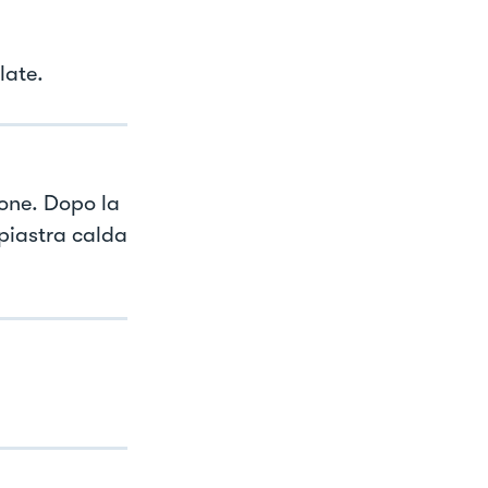
late.
mone. Dopo la
piastra calda