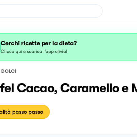
Cerchi ricette per la dieta?
Clicca qui e scarica l’app olivia!
DOLCI
el Cacao, Caramello e Mi
lità passo passo