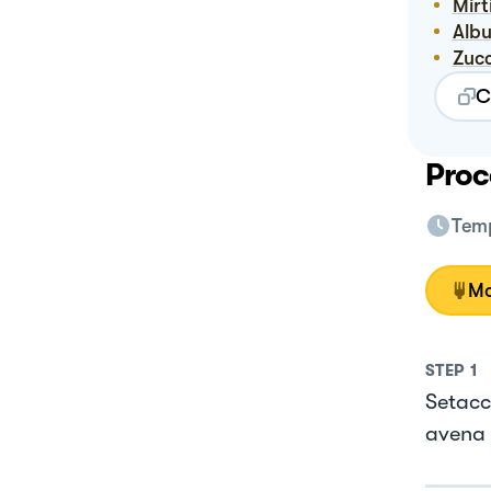
Mirt
Alb
Zuc
C
Proc
Temp
Mo
STEP
1
Setacc
avena 