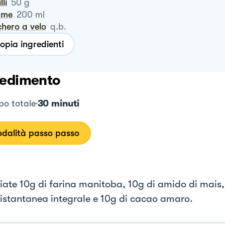
illi
50
g
ume
200
ml
chero a velo
q.b.
opia ingredienti
edimento
30 minuti
o totale
dalità passo passo
iate 10g di farina manitoba, 10g di amido di mais,
istantanea integrale e 10g di cacao amaro.