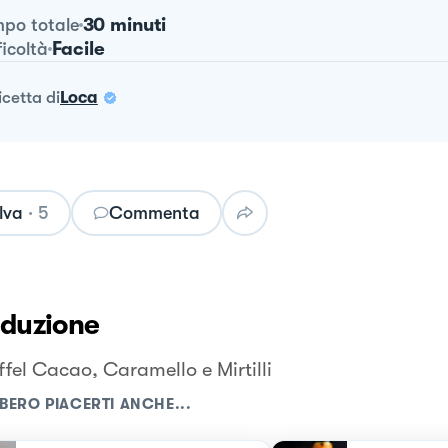
30 minuti
po totale
Facile
ficoltà
ricetta
di
Loca
lva
·
5
Commenta
oduzione
ffel Cacao, Caramello e Mirtilli
BERO PIACERTI ANCHE...