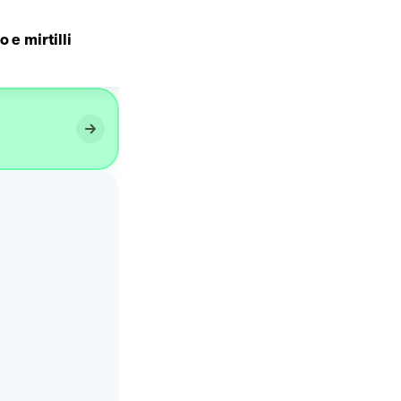
 e mirtilli
Caramello salato