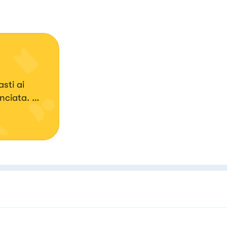
sti ai
anciata.