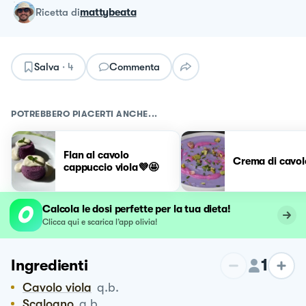
ricetta
di
mattybeata
Salva
·
4
Commenta
POTREBBERO PIACERTI ANCHE...
Flan al cavolo
Crema di cavol
cappuccio viola💜🤩
Calcola le dosi perfette per la tua dieta!
Clicca qui e scarica l’app olivia!
1
Ingredienti
Cavolo viola
q.b.
Scalogno
q.b.