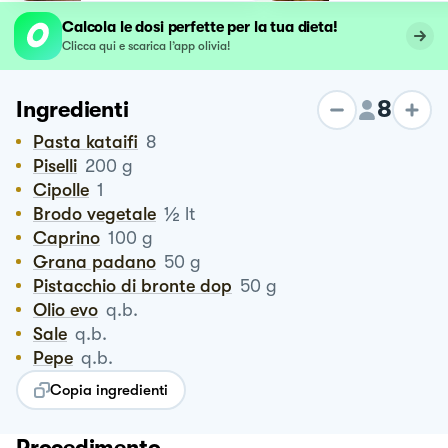
Calcola le dosi perfette per la tua dieta!
Clicca qui e scarica l’app olivia!
8
Ingredienti
Pasta kataifi
8
Piselli
200
g
Cipolle
1
½
Brodo vegetale
lt
Caprino
100
g
Grana padano
50
g
Pistacchio di bronte dop
50
g
Olio evo
q.b.
Sale
q.b.
Pepe
q.b.
Copia ingredienti
Procedimento