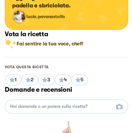
padella e sbriciolata.
lucia.pavanastolfo
Vota la ricetta
Fai sentire la tua voce, chef!
VOTA QUESTA RICETTA
1
2
3
4
5
Domande e recensioni