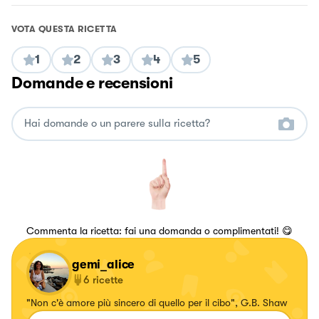
VOTA QUESTA RICETTA
1
2
3
4
5
Domande e recensioni
Commenta la ricetta: fai una domanda o complimentati! 😋
gemi_alice
6
ricette
"Non c'è amore più sincero di quello per il cibo", G.B. Shaw