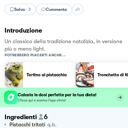
Salva
·
3
Commenta
Introduzione
Un classico della tradizione natalizia, in versione
più o meno light.
POTREBBERO PIACERTI ANCHE...
Tortino al pistacchio
Tronchetto di N
Calcola le dosi perfette per la tua dieta!
Clicca qui e scarica l’app olivia!
6
Ingredienti
Pistacchi tritati
q.b.