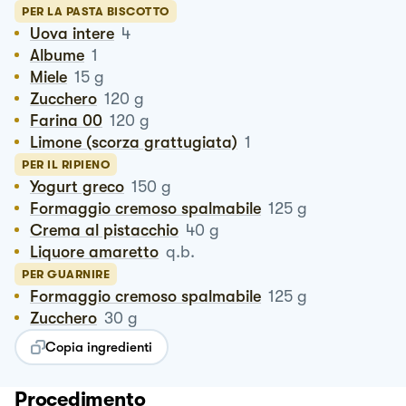
PER LA PASTA BISCOTTO
Uova intere
4
Albume
1
Miele
15
g
Zucchero
120
g
Farina 00
120
g
Limone (scorza grattugiata)
1
PER IL RIPIENO
Yogurt greco
150
g
Formaggio cremoso spalmabile
125
g
Crema al pistacchio
40
g
Liquore amaretto
q.b.
PER GUARNIRE
Formaggio cremoso spalmabile
125
g
Zucchero
30
g
Copia ingredienti
Procedimento