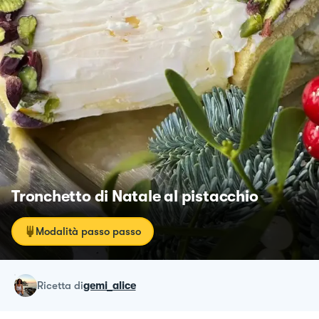
Tronchetto di Natale al pistacchio
Modalità passo passo
ricetta
di
gemi_alice