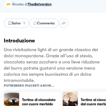
ricetta
di
Thedietversion
Salva
·
1
Commenta
Introduzione
Una rivisitazione light di un grande classico dei
dolci monoporzione. Grazie all’uso di stevia,
cioccolato senza zucchero e una lieve riduzione
del burro potrete gustarvi una versione meno
calorica ma sempre buonissima di un dolce
intramontabile.
POTREBBERO PIACERTI ANCHE...
Tortino di cioccolato
Tortino al cioc
con cuore morbido
dal cuore morb