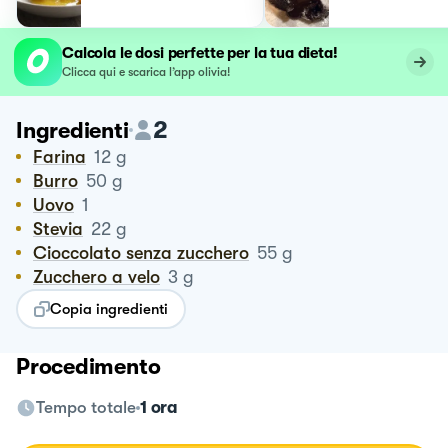
Calcola le dosi perfette per la tua dieta!
Clicca qui e scarica l’app olivia!
2
Ingredienti
Farina
12
g
Burro
50
g
Uovo
1
Stevia
22
g
Cioccolato senza zucchero
55
g
Zucchero a velo
3
g
Copia ingredienti
Procedimento
Tempo totale
1 ora